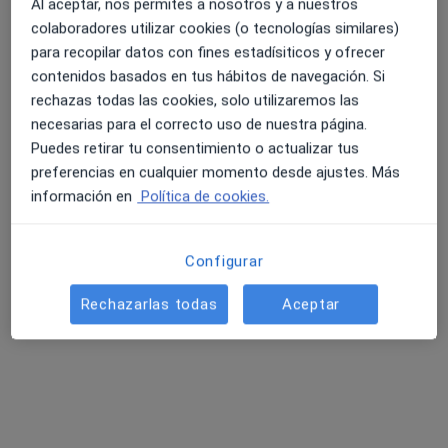
Urgenciólogo
Al aceptar, nos permites a nosotros y a nuestros
colaboradores utilizar cookies (o tecnologías similares)
Av. Montepríncipe, 25, Boadilla del Monte
•
Mapa
para recopilar datos con fines estadísiticos y ofrecer
Hospital Universitario HM Montepríncipe
contenidos basados en tus hábitos de navegación. Si
Acepta GES Seguros
rechazas todas las cookies, solo utilizaremos las
Este especialista no ofrece reserva de cita online en esta dirección.
necesarias para el correcto uso de nuestra página.
Puedes retirar tu consentimiento o actualizar tus
Pedir una cita
preferencias en cualquier momento desde ajustes. Más
información en
Política de cookies.
Configurar
Rechazarlas todas
Aceptar
Hospital Universitario HM Montepríncipe
·
Ver más
Urgenciólogo, Alergólogo, Analista clínico
903 opiniones