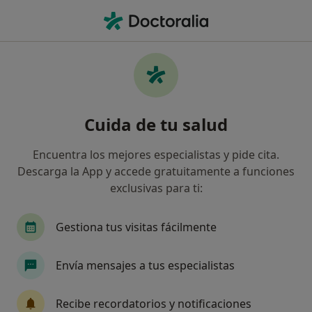
Men
Urgenciólogo • Boadilla del Monte, Madrid
Filtros
Seguro:
GES Seguros
Urgenciólogos de GES Seguros en Boadilla
Cuida de tu salud
del Monte
Así organizamos los resultados
Encuentra los mejores especialistas y pide cita.
Descarga la App y accede gratuitamente a funciones
exclusivas para ti:
Gestiona tus visitas fácilmente
Envía mensajes a tus especialistas
Dr. Agustín Córdoba Page
Recibe recordatorios y notificaciones
Urgenciólogo