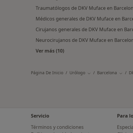
Traumatólogos de DKV Muface en Barcelo
Médicos generales de DKV Muface en Barc
Cirujanos generales de DKV Muface en Bar
Neurocirujanos de DKV Muface en Barcelo
Ver más (10)
Más en esta categoría: Otros espec
Página De Inicio
Urólogo
Barcelona
D
Cambiar de ciudad
Cambia
Servicio
Para l
Términos y condiciones
Especia