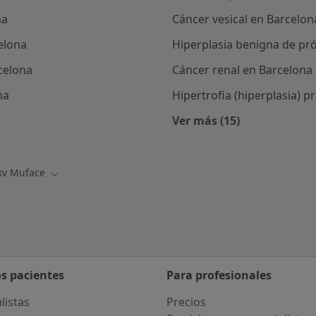
na
Cáncer vesical en Barcelon
elona
Hiperplasia benigna de pr
celona
Cáncer renal en Barcelona
na
Hipertrofia (hiperplasia) 
Ver más (15)
ialistas de DKV Muface
Más en esta catego
kv Muface
r de ciudad
Cambiar de ciudad
os pacientes
Para profesionales
listas
Precios