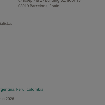
C/ Josep Pla 2 - Building B2, floor 13
08019 Barcelona, Spain
alistas
estaña
 nueva pestaña
n una nueva pestaña
 abre en una nueva pestaña
se abre en una nueva pestaña
se abre en una nueva pestaña
se abre en una nueva pestaña
rgentina
,
Perú
,
Colombia
nio 2026