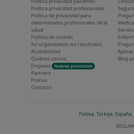
Política privacidad pacientes
Clínica
Política privacidad profesionales
Seguro
Política de privacidad para
Pregun
determinados profesionales de la
Medic
salud
Servici
Política de cookies
Enfer
Así organizamos los resultados
Pregun
Accesibilidad
Aplicac
Quiénes somos
Blog p
Empleos
Nuevas posiciones
Partners
Prensa
Contacto
se abre en una n
se abre 
s
Polska
,
Türkiye
,
España
,
REGLAME