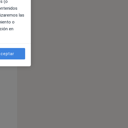
es (o
contenidos
lizaremos las
ible
miento o
ción en
ceptar