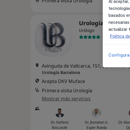
Primera visita Urología
Al aceptar,
tecnologías
basados en
Urología Barcelo
necesarias
actualizar
Urólogo
Política d
13 opiniones
Configura
Avinguda de Vallcarca, 151, Barcelona
•
Urología Barcelona
Acepta DKV Muface
Primera visita Urología
Mostrar más servicios
Dr. Stefano
Dr. Jhonatan A.
Dr. Mar
Boccasile
Esper Rueda
Qu