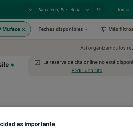
dad, enfermedad o nombre
p. ej. Madrid
Iniciar
 Muface
Fechas disponibles
Más filtro
Así organizamos los re
La reserva de cita online no está dispon
sile
Pedir una cita
Mapa
acidad es importante