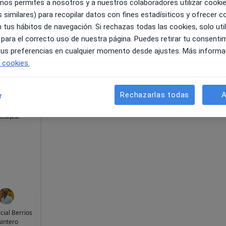
 nos permites a nosotros y a nuestros colaboradores utilizar cooki
 similares) para recopilar datos con fines estadísiticos y ofrecer 
 tus hábitos de navegación. Si rechazas todas las cookies, solo uti
La reserva de cita online no está dispon
na
 para el correcto uso de nuestra página. Puedes retirar tu consenti
Mostrar perfil
 tus preferencias en cualquier momento desde ajustes. Más informa
e cookies.
Rechazarlas todas
A
r
Mapa
cial Berrios
intero