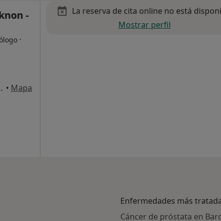
La reserva de cita online no está dispon
knon -
Mostrar perfil
·
ólogo
ilallonga 12, Barcelona
•
Mapa
Enfermedades más tratad
Cáncer de próstata en Bar