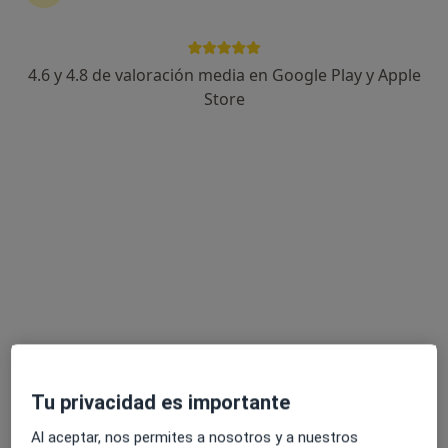
29 opiniones
Cl. Alcalde Sol, 3 I 4, Lleida
•
Mapa
Policlínic Lleida
4.6 y 4.8 de valoración media en Google Play y Apple
Acepta Previsora General
Store
Primera visita Urología
Este especialista no ofrece reserva de cita online en esta dirección.
Pedir una cita
Tu privacidad es importante
Clínica Mi NovAliança
Al aceptar, nos permites a nosotros y a nuestros