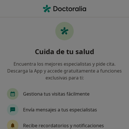
Men
Urólogo • Lleida, Lleida
Filtros
Seguro:
Previsora General
Urólogos de Previsora General en Lleida
Cuida de tu salud
Así organizamos los resultados
Encuentra los mejores especialistas y pide cita.
Descarga la App y accede gratuitamente a funciones
exclusivas para ti:
Gestiona tus visitas fácilmente
Envía mensajes a tus especialistas
Dr. Carlos Berbegal Colás
·
Ver más
Urólogo
Recibe recordatorios y notificaciones