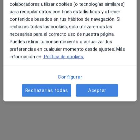
·
Ver
Urólogo, Anestesista, Angiólogo y cirujano vascular
colaboradores utilizar cookies (o tecnologías similares)
más
para recopilar datos con fines estadísiticos y ofrecer
61 opiniones
contenidos basados en tus hábitos de navegación. Si
rechazas todas las cookies, solo utilizaremos las
Av. Prat de la Riba, 79-81, Lleida
•
Mapa
necesarias para el correcto uso de nuestra página.
Clínica Mi NovAliança
Puedes retirar tu consentimiento o actualizar tus
Acepta Previsora General
preferencias en cualquier momento desde ajustes. Más
Primera visita Urología
información en
Política de cookies.
Mostrar más servicios
Ningún profesional de este centro tiene citas disponibles
Configurar
Mostrar perfil
Rechazarlas todas
Aceptar