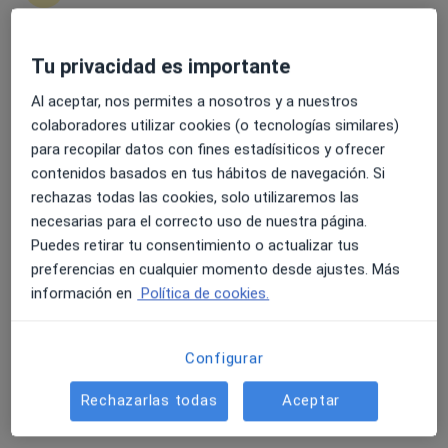
7 opiniones
Camí dels Reis 308, Palma de Mallorca
•
Mapa
Tu privacidad es importante
4.6 y 4.8 de valoración media en Google Play y Apple
Hospital Quirónsalud Palmaplanas
Store
Al aceptar, nos permites a nosotros y a nuestros
Acepta Pakea Mutualidad
colaboradores utilizar cookies (o tecnologías similares)
Primera visita Urología
para recopilar datos con fines estadísiticos y ofrecer
contenidos basados en tus hábitos de navegación. Si
Este especialista no ofrece reserva de cita online en esta dirección.
rechazas todas las cookies, solo utilizaremos las
Pedir una cita
necesarias para el correcto uso de nuestra página.
Puedes retirar tu consentimiento o actualizar tus
preferencias en cualquier momento desde ajustes. Más
información en
Política de cookies.
Configurar
Rechazarlas todas
Aceptar