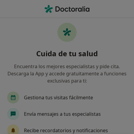
Men
Urólogo • Palma de Mallorca, Islas Baleares
Filtros
Seguro:
Pakea Mutualidad
Urólogos de Pakea Mutualidad en Palma de
Cuida de tu salud
Mallorca
Así organizamos los resultados
Encuentra los mejores especialistas y pide cita.
Descarga la App y accede gratuitamente a funciones
exclusivas para ti:
Gestiona tus visitas fácilmente
Envía mensajes a tus especialistas
Dr. Juan Pablo Burgués Gasión
Recibe recordatorios y notificaciones
·
Ver más
Urólogo, Andrólogo