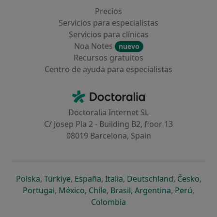
Precios
Servicios para especialistas
Servicios para clínicas
Noa Notes
nuevo
Recursos gratuitos
Centro de ayuda para especialistas
Contacto
Doctoralia - Página de inicio
Doctoralia Internet SL
C/ Josep Pla 2 - Building B2, floor 13
08019 Barcelona, Spain
se abre en una nueva pestaña
se abre en una nueva pestaña
se abre en una nueva pestaña
se abre en una nueva pes
se abre en 
se a
Polska
,
Türkiye
,
España
,
Italia
,
Deutschland
,
Česko
,
se abre en una nueva pestaña
se abre en una nueva pestaña
se abre en una nueva pestaña
se abre en una nueva p
se abre en 
se abr
Portugal
,
México
,
Chile
,
Brasil
,
Argentina
,
Perú
,
se abre en una nueva pe
Colombia