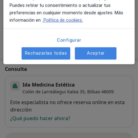
Puedes retirar tu consentimiento o actualizar tus
Servicios y precios
preferencias en cualquier momento desde ajustes. Más
información en
Política de cookies.
Sin información sobre servicios y precios
Este especialista aún no ha añadido información
sobre sus servicios
Configurar
Rechazarlas todas
Aceptar
Consulta
Ida Medicina Estética
Colón de Larreátegui Kalea 35,
Bilbao
48009
Disponibilidad
Este especialista no ofrece reserva online en esta
dirección
¿Qué puedo hacer ahora?