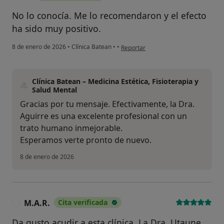
No lo conocía. Me lo recomendaron y el efecto
ha sido muy positivo.
en opinión del usuario IH
8 de enero de 2026
•
Clínica Batean
•
•
Reportar
Clínica Batean – Medicina Estética, Fisioterapia y
Salud Mental
Gracias por tu mensaje. Efectivamente, la Dra.
Aguirre es una excelente profesional con un
trato humano inmejorable.
Esperamos verte pronto de nuevo.
8 de enero de 2026
M.A.R.
Cita verificada
M
Da gusto acudir a esta clínica. La Dra. Utaune