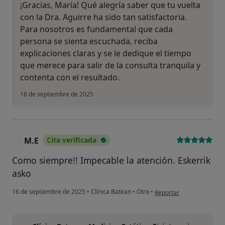
¡Gracias, María! Qué alegría saber que tu vuelta
con la Dra. Aguirre ha sido tan satisfactoria.
Para nosotros es fundamental que cada
persona se sienta escuchada, reciba
explicaciones claras y se le dedique el tiempo
que merece para salir de la consulta tranquila y
contenta con el resultado.
18 de septiembre de 2025
M.E
Cita verificada
M
Como siempre!! Impecable la atención. Eskerrik
asko
en opinión del usuario M
16 de septiembre de 2025
•
Clínica Batean
•
Otro
•
Reportar