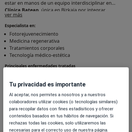
estar en manos de un equipo interdisciplinar en
Clínica Batean
, única en Bizkaia por integrar
Sobre mí
ver más
anestesista, fisioterapeuta y psiquiatra junto al área de
medicina estética.
Especialista en:
Fotorejuvenecimiento
Medicina regenerativa
Tratamientos corporales
Tecnología médico-estética
Principales enfermedades tratadas
Acúmulos localizados de grasa
Estrías abdominales postparto
Tu privacidad es importante
Fotoenvejecimiento
Grasa localizada
Al aceptar, nos permites a nosotros y a nuestros
a11y_sr_more_diseases
Bolsas palpebrales
+11
colaboradores utilizar cookies (o tecnologías similares)
para recopilar datos con fines estadísiticos y ofrecer
contenidos basados en tus hábitos de navegación. Si
Mostrar más detalles
sobre la experiencia
rechazas todas las cookies, solo utilizaremos las
necesarias para el correcto uso de nuestra página.