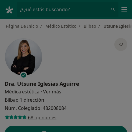
Men
¿Qué estás buscando?
Página De Inicio
Médico Estético
Bilbao
Utsune Iglesi
Dra.
Utsune Iglesias Aguirre
sobre las especializaciones
Médica estética
·
Ver más
Bilbao
1 dirección
Núm. Colegiado: 482008084
68 opiniones