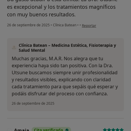
es excepcional y los tratamientos magníficos
con muy buenos resultados.
en opinión del usuario M.A.R.
26 de septiembre de 2025
•
Clínica Batean
•
•
Reportar
Clínica Batean – Medicina Estética, Fisioterapia y
Salud Mental
Muchas gracias, M.A.R. Nos alegra que tu
experiencia haya sido tan positiva. Con la Dra.
Utsune buscamos siempre unir profesionalidad
y resultados visibles, explicando con claridad
cada tratamiento para que sepáis qué esperar y
podáis disfrutar del proceso con confianza.
26 de septiembre de 2025
Amaia
Cita verificada
A