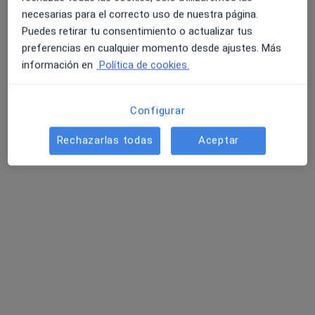
necesarias para el correcto uso de nuestra página.
Puedes retirar tu consentimiento o actualizar tus
preferencias en cualquier momento desde ajustes. Más
Dra. Cristina Diaz Gallo
información en
Política de cookies.
·
Ver más
Nefróloga
Carrer del Pare Gallissà 13, Vic
•
Mapa
Configurar
Centre Mèdic Vic
Acepta Adeslas
Rechazarlas todas
Aceptar
Primera visita Nefrología
Este especialista no ofrece reserva de cita online en esta dirección.
Pedir una cita