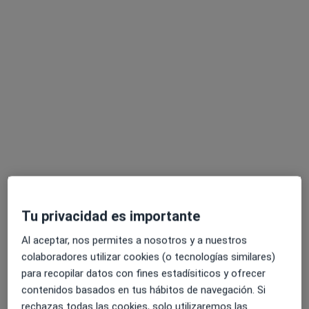
Dr. Lluís Arcalà Bares
Pediatra
Cl. Baixa Cortada, 7, Manlleu
•
Mapa
Centre Mèdic Manlleu
Acepta Adeslas
Primera visita Pediatría
Este especialista no ofrece reserva de cita online en esta dirección.
Pedir una cita
Tu privacidad es importante
Al aceptar, nos permites a nosotros y a nuestros
colaboradores utilizar cookies (o tecnologías similares)
para recopilar datos con fines estadísiticos y ofrecer
contenidos basados en tus hábitos de navegación. Si
rechazas todas las cookies, solo utilizaremos las