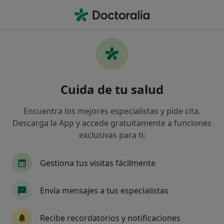
Men
Adeslas • Vic, Barcelona
Filtros
Seguro:
Adeslas
M
Especialistas de Adeslas en Vic
Cuida de tu salud
Así organizamos los resultados
Encuentra los mejores especialistas y pide cita.
Descarga la App y accede gratuitamente a funciones
¿Qué especialidad estás buscando?
exclusivas para ti:
Cirujano general
Oftalmólogo
Otorrino
Gestiona tus visitas fácilmente
Envía mensajes a tus especialistas
Recibe recordatorios y notificaciones