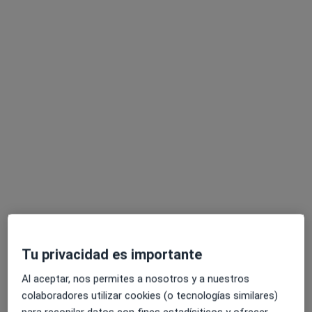
Tipos de consulta
Presencial
Ver direcciones (1)
Fotos y vídeos
Ver galería (3)
Mostrar más detalles
sobre la experiencia
Tu privacidad es importante
Al aceptar, nos permites a nosotros y a nuestros
Servicios y precios
colaboradores utilizar cookies (o tecnologías similares)
para recopilar datos con fines estadísiticos y ofrecer