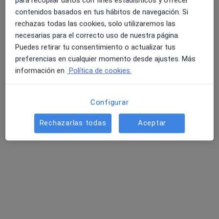
Primera visita de medicina estética
contenidos basados en tus hábitos de navegación. Si
gratuita
Reservar cita
rechazas todas las cookies, solo utilizaremos las
Desde 0 €
Detalles
necesarias para el correcto uso de nuestra página.
Puedes retirar tu consentimiento o actualizar tus
Primera visita Medicina Estética y Cirugía Cosmética
preferencias en cualquier momento desde ajustes. Más
Detalles
información en
Política de cookies.
¿Cómo funcionan los precios?
Configurar
Rechazarlas todas
Aceptar
Consulta
Instituto Clínico Andreo
C/ Alfonso X el Sabio, 7,
Cartagena
30205
Ampliar
se abre en una nueva pestañ