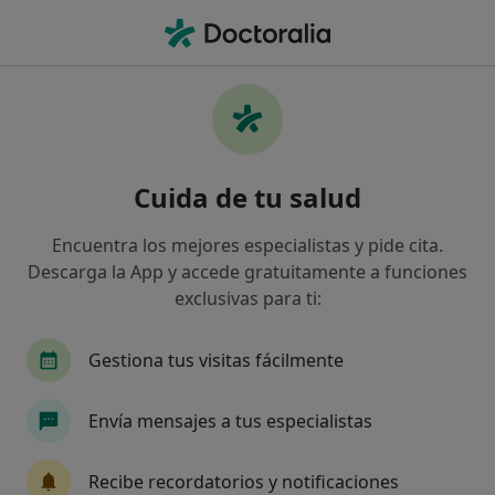
Men
¿Qué estás buscando?
Página De Inicio
Médico Estético
Cartagena
Vicent
Cambiar de 
Cuida de tu salud
Encuentra los mejores especialistas y pide cita.
Descarga la App y accede gratuitamente a funciones
exclusivas para ti:
Dr.
Vicente Santos Martínez
sobre las especializaciones
Médico estético
·
Ver más
Gestiona tus visitas fácilmente
Cartagena
1 dirección
Núm. Colegiado: 303005400
Envía mensajes a tus especialistas
68 opiniones
Recibe recordatorios y notificaciones