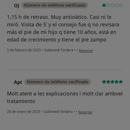
OJ
Número de teléfono verificado
O
1,15 h de retraso. Muy antioàtico. Casi ni le
miró. Visita de 5’ y el consejo fue q no revisara
más el pie de mi hijo q tiene 10 años, está en
edad de crecimiento y tiene el pie zampo
en opinión del usuario OJ
5 de febrero de 2025
•
Gabimedi Tordera
•
•
Reportar
Apt
Número de teléfono verificado
A
Molt atent a les explicaciones i molt clar ambvel
tratamiento
en opinión del usuario Apt
28 de enero de 2025
•
Gabimedi Tordera
•
•
Reportar