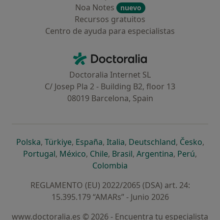
Noa Notes
nuevo
Recursos gratuitos
Centro de ayuda para especialistas
Contacto
Doctoralia - Página de inicio
Doctoralia Internet SL
C/ Josep Pla 2 - Building B2, floor 13
08019 Barcelona, Spain
se abre en una nueva pestaña
se abre en una nueva pestaña
se abre en una nueva pestaña
se abre en una nueva pes
se abre en 
se a
Polska
,
Türkiye
,
España
,
Italia
,
Deutschland
,
Česko
,
se abre en una nueva pestaña
se abre en una nueva pestaña
se abre en una nueva pestaña
se abre en una nueva p
se abre en 
se abr
Portugal
,
México
,
Chile
,
Brasil
,
Argentina
,
Perú
,
se abre en una nueva pe
Colombia
REGLAMENTO (EU) 2022/2065 (DSA) art. 24:
15.395.179 “AMARs” - Junio 2026
www.doctoralia.es © 2026 - Encuentra tu especialista