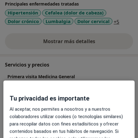
Principales enfermedades tratadas
Hipertensión
Cefalea (dolor de cabeza)
a11y_sr
Dolor crónico
Lumbalgia
Dolor cervical
+5
Mostrar más detalles
sobre la experiencia
Servicios y precios
Primera visita Medicina General
Detalles
Tu privacidad es importante
Visita Medicina General
Detalles
Al aceptar, nos permites a nosotros y a nuestros
colaboradores utilizar cookies (o tecnologías similares)
para recopilar datos con fines estadísiticos y ofrecer
Visitas sucesivas Medicina General
contenidos basados en tus hábitos de navegación. Si
Detalles