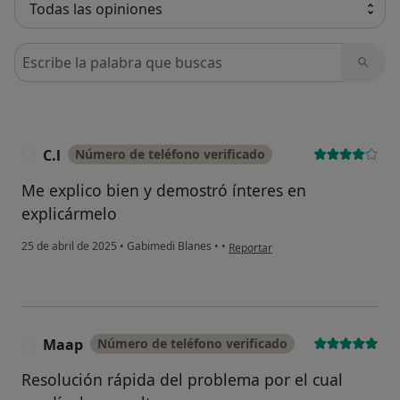
Busca en opiniones
C.l
Número de teléfono verificado
C
Me explico bien y demostró ínteres en
explicármelo
en opinión del usuario C.l
25 de abril de 2025
•
Gabimedi Blanes
•
•
Reportar
Maap
Número de teléfono verificado
M
Resolución rápida del problema por el cual