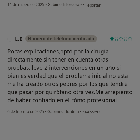
en opinión del usuario DS
11 de marzo de 2025
•
Gabimedi Tordera
•
•
Reportar
L.B
Número de teléfono verificado
L
Pocas explicaciones,optó por la cirugía
directamente sin tener en cuenta otras
pruebas,llevo 2 intervenciones en un año,si
bien es verdad que el problema inicial no está
me ha creado otros peores por los que tendré
que pasar por quirófano otra vez.Me arrepiento
de haber confiado en el cómo profesional
en opinión del usuario L.B
6 de febrero de 2025
•
Gabimedi Tordera
•
•
Reportar