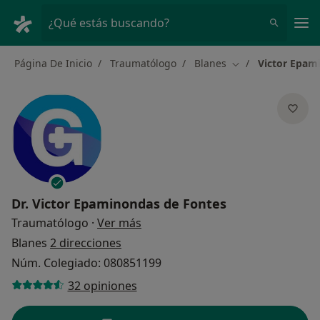
Men
¿Qué estás buscando?
Página De Inicio
Traumatólogo
Blanes
Victor Epam
Cambiar de ciuda
Dr.
Victor Epaminondas de Fontes
sobre las especializaciones
Traumatólogo
·
Ver más
Blanes
2 direcciones
Núm. Colegiado: 080851199
32 opiniones