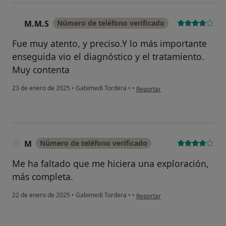
M.M.S
Número de teléfono verificado
M
Fue muy atento, y preciso.Y lo más importante
enseguida vio el diagnóstico y el tratamiento.
Muy contenta
en opinión del usuario M.M.S
23 de enero de 2025
•
Gabimedi Tordera
•
•
Reportar
M
Número de teléfono verificado
Me ha faltado que me hiciera una exploración,
más completa.
en opinión del usuario M
22 de enero de 2025
•
Gabimedi Tordera
•
•
Reportar