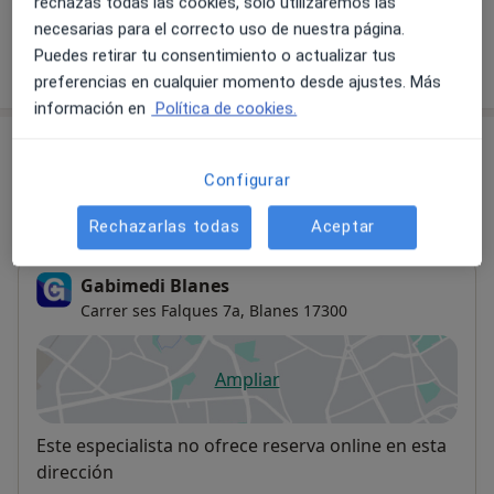
rechazas todas las cookies, solo utilizaremos las
necesarias para el correcto uso de nuestra página.
Puedes retirar tu consentimiento o actualizar tus
¿Cómo funcionan los precios?
preferencias en cualquier momento desde ajustes. Más
información en
Política de cookies.
Consultas (2)
Configurar
Dirección 1
Dirección 2
Rechazarlas todas
Aceptar
Gabimedi Blanes
Carrer ses Falques 7a,
Blanes
17300
Ampliar
se abre en una nueva pestañ
Disponibilidad
Este especialista no ofrece reserva online en esta
dirección