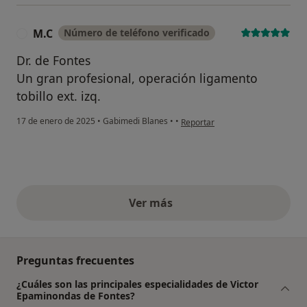
M.C
Número de teléfono verificado
M
Dr. de Fontes
Un gran profesional, operación ligamento
tobillo ext. izq.
en opinión del usuario M.C
17 de enero de 2025
•
Gabimedi Blanes
•
•
Reportar
Ver más
opiniones anteriores
Preguntas frecuentes
¿Cuáles son las principales especialidades de Victor
Epaminondas de Fontes?