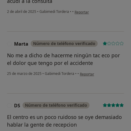
acudí a la consulta
en opinión del usuario Maap
2 de abril de 2025
•
Gabimedi Tordera
•
•
Reportar
Marta
Número de teléfono verificado
M
No me a dicho de hacerme ningún tac eco por
el dolor que tengo por el accidente
en opinión del usuario Marta
25 de marzo de 2025
•
Gabimedi Tordera
•
•
Reportar
DS
Número de teléfono verificado
D
El centro es un poco ruidoso se oye demasiado
hablar la gente de recepcion