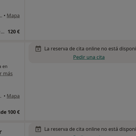
01, Centro Médico Teknon), Barcelona
•
Mapa
Primera visita Traumatología y Cirugía Ortopédica
120 €
La reserva de cita online no está dispon
Pedir una cita
a en
r más
 via augusta), Barcelona
•
Mapa
de 100 €
La reserva de cita online no está dispon
r