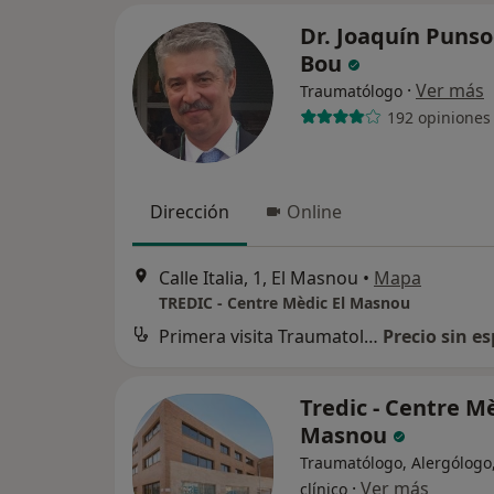
Dr. Joaquín Puns
Bou
·
Ver más
Traumatólogo
192 opiniones
Dirección
Online
Calle Italia, 1, El Masnou
•
Mapa
TREDIC - Centre Mèdic El Masnou
Primera visita Traumatología y Cirugía Ortopédica
Precio sin es
Tredic - Centre Mè
Masnou
Traumatólogo, Alergólogo,
·
Ver más
clínico