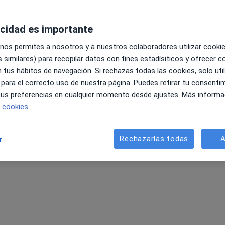
acidad es importante
 nos permites a nosotros y a nuestros colaboradores utilizar cooki
 similares) para recopilar datos con fines estadísiticos y ofrecer 
 tus hábitos de navegación. Si rechazas todas las cookies, solo uti
 para el correcto uso de nuestra página. Puedes retirar tu consenti
Primera visita Traumatología y Cirugía Ortopédica
60 €
 tus preferencias en cualquier momento desde ajustes. Más informa
e cookies.
La reserva de cita online no está dispon
Rechazarlas todas
A
r
Pedir una cita