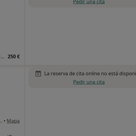
Pedir una cita
Primera visita Traumatología y Cirugía Ortopédica
250 €
La reserva de cita online no está dispon
Pedir una cita
, Esplugues de Llobregat
•
Mapa