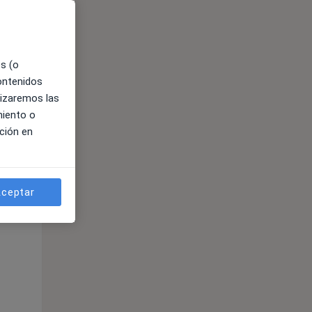
es (o
contenidos
lizaremos las
miento o
ción en
ible
ceptar