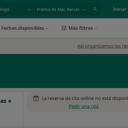
dad, enfermedad o nombre
p. ej. Madrid
Iniciar
Fechas disponibles
Más filtros
Así organizamos los re
La reserva de cita online no está dispon
ñas
Pedir una cita