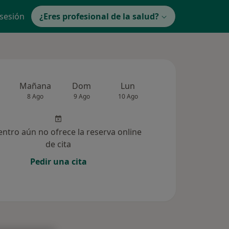
 sesión
¿Eres profesional de la salud?
Mañana
Dom
Lun
Mar
Mié
8 Ago
9 Ago
10 Ago
11 Ago
12 Ag
entro aún no ofrece la reserva online
de cita
Pedir una cita