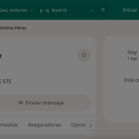
dad, enfermedad o nombre
p. ej. Madrid
Iniciar
 Molina Pérez
Hoy
z
7 Ago
e las especializaciones
Este c
E 575
Enviar mensaje
nsultas
Aseguradoras
Opiniones