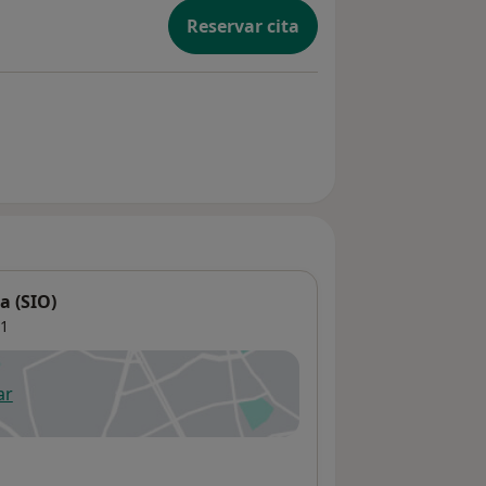
Reservar cita
a (SIO)
1
ar
 abre en una nueva pestaña