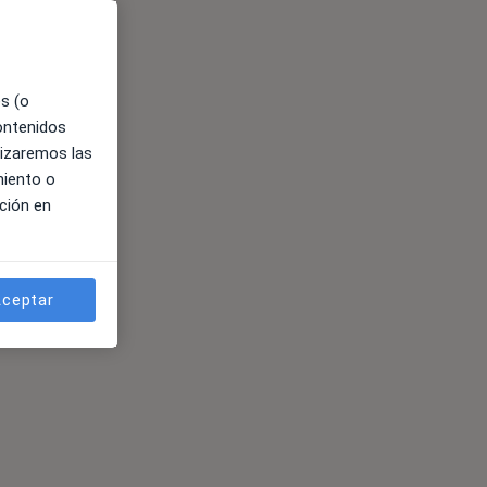
es (o
contenidos
lizaremos las
miento o
ción en
ceptar