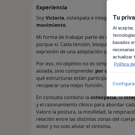
Experiencia
Tu priv
Soy
Victoria
, osteópata e integradora estr
movimiento
.
Al aceptar,
tecnologías
Mi forma de trabajar parte de una idea fun
basados en
porque sí. Cada tensión, bloqueo, dolor o l
necesarias
expresión de una adaptación que el organi
actualizar
Por eso, mi objetivo no es simplemente “co
Política d
aislada, sino comprender
por qué tu cuer
qué estructuras están participando en el
Configura
recuperar una mejor función.
En consulta combino la
osteopatía
, la
inte
y el razonamiento clínico para abordar cad
Valoro la postura, la movilidad, la respirac
relación entre las distintas zonas del cuer
dolor y no solo aliviar el síntoma.