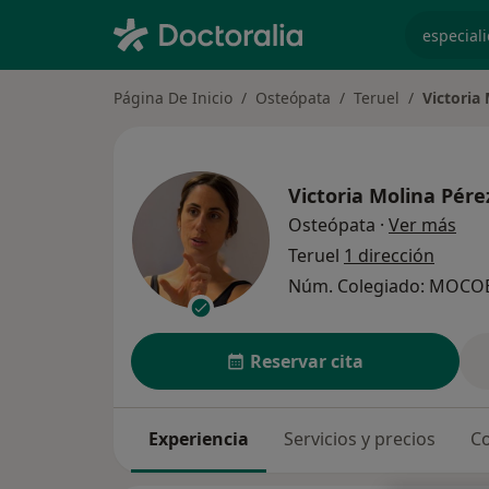
especiali
Página De Inicio
Osteópata
Teruel
Victoria
Victoria Molina Pére
sobr
Osteópata
·
Ver más
Teruel
1 dirección
Núm. Colegiado: MOCO
Reservar cita
Experiencia
Servicios y precios
Co