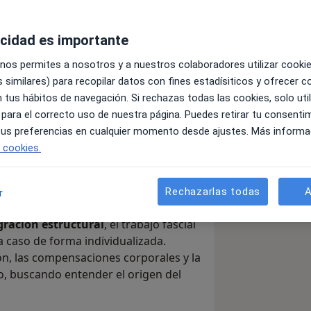
acidad es importante
uctural especializada en
fascia, dolor y
 nos permites a nosotros y a nuestros colaboradores utilizar cooki
 similares) para recopilar datos con fines estadísiticos y ofrecer 
damental: el cuerpo no se desajusta
 tus hábitos de navegación. Si rechazas todas las cookies, solo uti
imitación de movimiento suele ser la
 para el correcto uso de nuestra página. Puedes retirar tu consenti
smo ha desarrollado con el tiempo.
 tus preferencias en cualquier momento desde ajustes. Más informa
locar huesos” o tratar una zona
e cookies.
po se ha organizado de esa manera
,
 problema y cómo podemos ayudarle a
Rechazarlas todas
A
r
gración estructural
, el trabajo fascial
a caso de forma individualizada.
ión, las compensaciones corporales y la
po, buscando entender el origen del