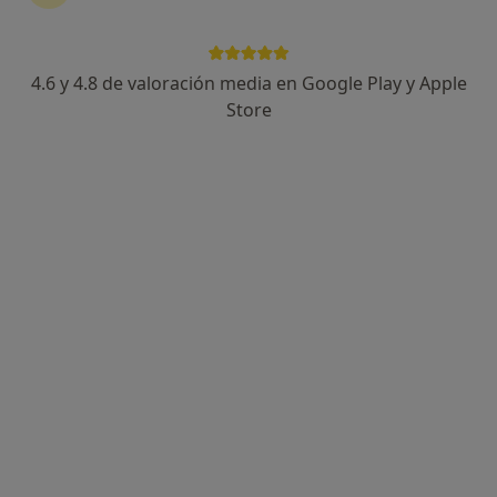
4.6 y 4.8 de valoración media en Google Play y Apple
Laura Obradors
Store
·
Ver más
Dentista, Dentista infantil
51 opiniones
Av. de Cubelles, 29, Vilanova i La Geltrú
•
Mapa
Abaden Dentistas
Acepta Agrupación Mutua
Primera visita Odontología
Este especialista no ofrece reserva de cita online en esta dirección.
Pedir una cita