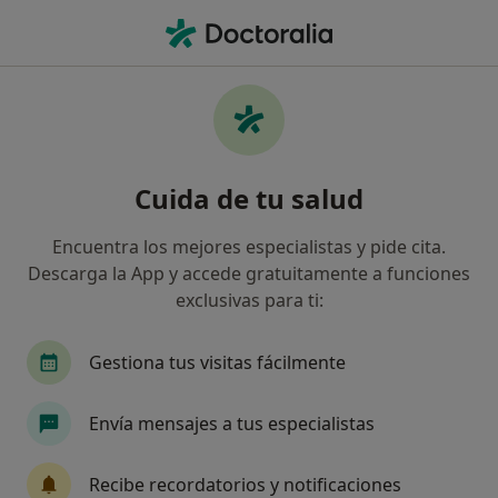
Men
Agrupación Mutua • Vilanova i La Geltrú, Barcelona
Filtros
Seguro:
Agrupación Mutua
Especialistas de Agrupación Mutua en
Cuida de tu salud
Vilanova i La Geltrú
Así organizamos los resultados
Encuentra los mejores especialistas y pide cita.
Descarga la App y accede gratuitamente a funciones
exclusivas para ti:
¿Qué especialidad estás buscando?
Médico general
Psicólogo
Oftalmólogo
Gestiona tus visitas fácilmente
Envía mensajes a tus especialistas
Recibe recordatorios y notificaciones