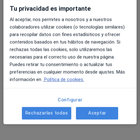
Tu privacidad es importante
Al aceptar, nos permites a nosotros y a nuestros
colaboradores utilizar cookies (o tecnologías similares)
Dra. Sara Sole Castellano
para recopilar datos con fines estadísiticos y ofrecer
Psiquiatra
contenidos basados en tus hábitos de navegación. Si
rechazas todas las cookies, solo utilizaremos las
Rambla Salvador Samà 83 (Local D), Vilanova i La Geltrú
•
Mapa
necesarias para el correcto uso de nuestra página.
CEMO Vilanova - Centro de Especialidades Médicas y Oftalmología
Puedes retirar tu consentimiento o actualizar tus
Acepta Agrupación Mutua
preferencias en cualquier momento desde ajustes. Más
Primera visita Psiquiatría
información en
Política de cookies.
Este especialista no ofrece reserva de cita online en esta dirección.
Configurar
Pedir una cita
Rechazarlas todas
Aceptar