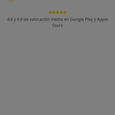
4.6 y 4.8 de valoración media en Google Play y Apple
Laura Obradors
Store
·
Ver más
Dentista, Dentista infantil
51 opiniones
Av. de Cubelles, 29, Vilanova i La Geltrú
•
Mapa
Abaden Dentistas
Acepta Nueva Mutua Sanitaria
Primera visita Odontología
Este especialista no ofrece reserva de cita online en esta dirección.
Pedir una cita