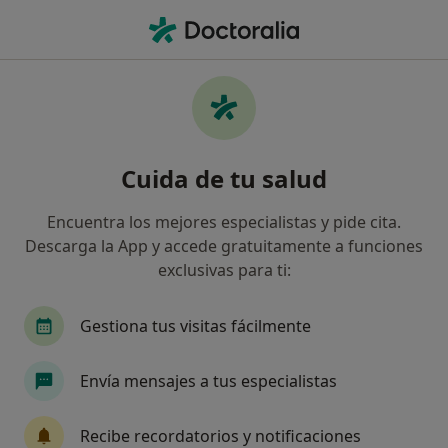
Men
Nueva Mutua Sanitaria • Vilanova i La Geltrú, Barcelona
Filtros
Seguro:
Nueva Mutua Sanita
Especialistas de Nueva Mutua Sanitaria en
Cuida de tu salud
Vilanova i La Geltrú
Así organizamos los resultados
Encuentra los mejores especialistas y pide cita.
Descarga la App y accede gratuitamente a funciones
exclusivas para ti:
¿Qué especialidad estás buscando?
Médico general
Pediatra
Dentista
Ca
Gestiona tus visitas fácilmente
Envía mensajes a tus especialistas
Recibe recordatorios y notificaciones