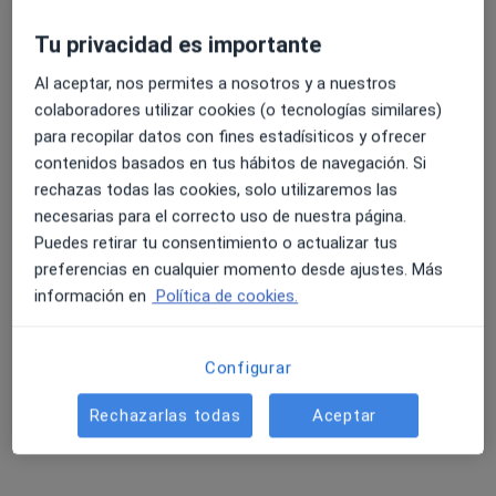
Tu privacidad es importante
Al aceptar, nos permites a nosotros y a nuestros
colaboradores utilizar cookies (o tecnologías similares)
para recopilar datos con fines estadísiticos y ofrecer
contenidos basados en tus hábitos de navegación. Si
rechazas todas las cookies, solo utilizaremos las
Centre Mèdic & Pediàtric Gemma Morera
necesarias para el correcto uso de nuestra página.
Puedes retirar tu consentimiento o actualizar tus
·
Ver más
Analista clínico, Cardiólogo, Dermatólogo
preferencias en cualquier momento desde ajustes. Más
2554 opiniones
información en
Política de cookies.
Avinguda de Cubelles 29 B, Vilanova i La Geltrú
•
Mapa
Centre Mèdic & Pediàtric Gemma Morera
Configurar
Acepta Nueva Mutua Sanitaria
Visita Enfermería
Rechazarlas todas
Aceptar
Mostrar más servicios