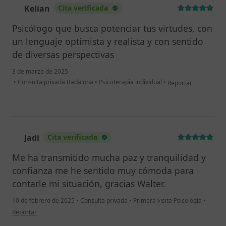
Kelian
Cita verificada
K
Psicólogo que busca potenciar tus virtudes, con
un lenguaje optimista y realista y con sentido
de diversas perspectivas
3 de marzo de 2025
en opinión del usuari
•
Consulta privada Badalona
•
Psicoterapia individual
•
Reportar
Jadi
Cita verificada
J
Me ha transmitido mucha paz y tranquilidad y
confianza me he sentido muy cómoda para
contarle mi situación, gracias Walter.
10 de febrero de 2025
•
Consulta privada
•
Primera visita Psicología
•
en opinión del usuario Jadi
Reportar