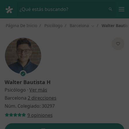
Men
¿Qué estás buscando?
Página De Inicio
Psicólogo
Barcelona
Walter Bautis
Cambiar de ciudad
Walter Bautista H
sobre las especializaciones
Psicólogo
·
Ver más
Barcelona
2 direcciones
Núm. Colegiado: 30297
9 opiniones