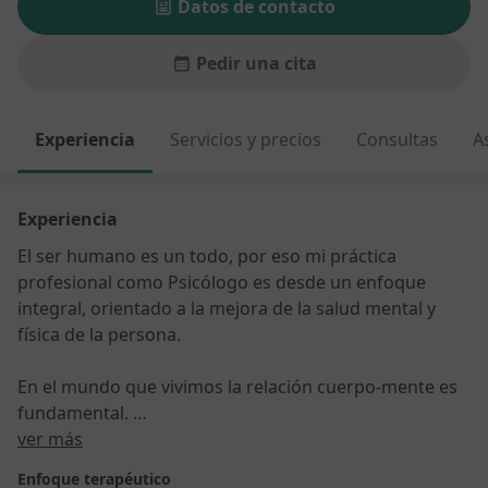
Datos de contacto
Pedir una cita
Experiencia
Servicios y precios
Consultas
A
Experiencia
El ser humano es un todo, por eso mi práctica
profesional como Psicólogo es desde un enfoque
integral, orientado a la mejora de la salud mental y
física de la persona.
En el mundo que vivimos la relación cuerpo-mente es
fundamental.
Sobre mí
ver más
Trabajo desde el enfoque de promover hábitos de vida
Enfoque terapéutico