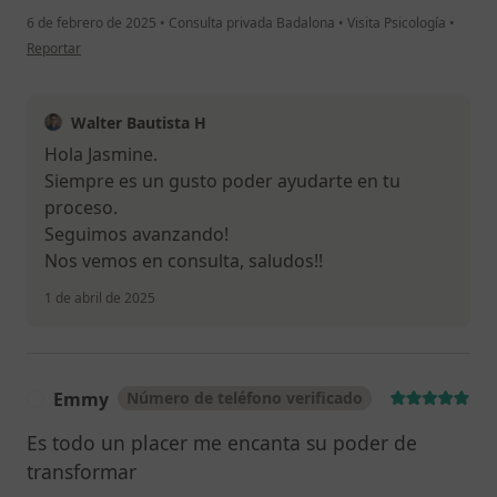
6 de febrero de 2025
•
Consulta privada Badalona
•
Visita Psicología
•
en opinión del usuario Jasmine
Reportar
Walter Bautista H
Hola Jasmine.
Siempre es un gusto poder ayudarte en tu
proceso.
Seguimos avanzando!
Nos vemos en consulta, saludos!!
1 de abril de 2025
Emmy
Número de teléfono verificado
E
Es todo un placer me encanta su poder de
transformar