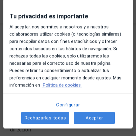
¿Cómo funcionan los precios?
Tu privacidad es importante
Al aceptar, nos permites a nosotros y a nuestros
Consultas (3)
colaboradores utilizar cookies (o tecnologías similares)
para recopilar datos con fines estadísiticos y ofrecer
Dirección 1
Online
Dirección 2
contenidos basados en tus hábitos de navegación. Si
rechazas todas las cookies, solo utilizaremos las
necesarias para el correcto uso de nuestra página.
Puedes retirar tu consentimiento o actualizar tus
Consulta privada
preferencias en cualquier momento desde ajustes. Más
Carrer de Concepción Arenal 293,
Sant Andreu
,
Barcelona
08030
información en
Política de cookies.
Ampliar
Configurar
se abre en una nueva pestañ
Rechazarlas todas
Aceptar
Disponibilidad
Este especialista no ofrece reserva online en esta
dirección