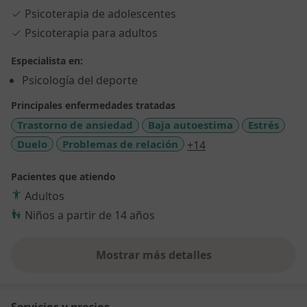
saludable, con el objetivo de optimizar el bienestar
Psicoterapia de adolescentes
global de las personas.
Psicoterapia para adultos
- Bienestar mental y físico desde una perspectiva
Especialista en:
biopsicosocial.
Psicología del deporte
- Coherencia y adaptación evolutiva del ser humano en
su contexto.
Principales enfermedades tratadas
Trastorno de ansiedad
Baja autoestima
Estrés
Promoción de una vida plena y saludable, sin
a11y_sr_more_dise
Duelo
Problemas de relación
+14
dependencia de fármacos innecesarios.
Pacientes que atiendo
Psicología y Salud.
Adultos
Niños a partir de 14 años
Mostrar más detalles
sobre la experiencia