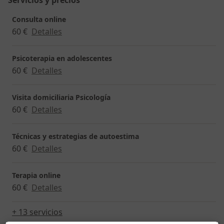
Servicios y precios
Consulta online
60 €
Detalles
Psicoterapia en adolescentes
60 €
Detalles
Visita domiciliaria Psicología
60 €
Detalles
Técnicas y estrategias de autoestima
60 €
Detalles
Terapia online
60 €
Detalles
+ 13 servicios