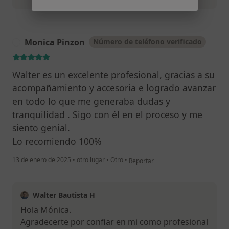
Continuar
Monica Pinzon
Número de teléfono verificado
M
Walter es un excelente profesional, gracias a su
acompañamiento y accesoria e logrado avanzar
en todo lo que me generaba dudas y
tranquilidad . Sigo con él en el proceso y me
siento genial.
Lo recomiendo 100%
en opinión del usuario Monica Pinz
13 de enero de 2025
•
otro lugar
•
Otro
•
Reportar
Walter Bautista H
Hola Mónica.
Agradecerte por confiar en mi como profesional