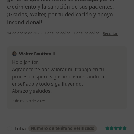
crecimiento y la sanación de sus pacientes.
¡Gracias, Walter, por tu dedicación y apoyo
incondicional!
en opinión del usua
14 de enero de 2025
•
Consulta online
•
Consulta online
•
Reportar
Walter Bautista H
Hola Jenifer.
Agradecerte por valorar mi trabajo en tu
proceso, espero sigas implementando lo
enseñado y todo siga fluyendo.
Abrazo y saludos!
7 de marzo de 2025
Tulia
Número de teléfono verificado
T