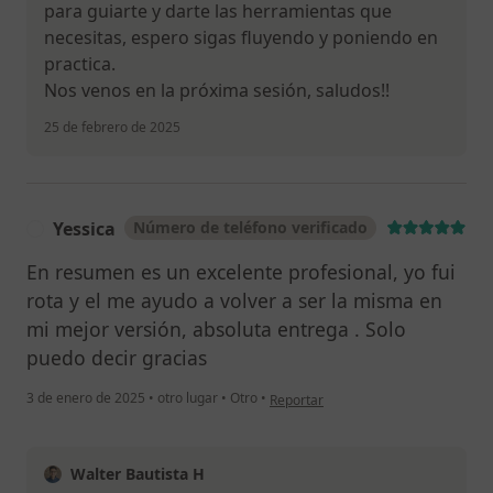
para guiarte y darte las herramientas que
necesitas, espero sigas fluyendo y poniendo en
practica.
Nos venos en la próxima sesión, saludos!!
25 de febrero de 2025
Yessica
Número de teléfono verificado
Y
En resumen es un excelente profesional, yo fui
rota y el me ayudo a volver a ser la misma en
mi mejor versión, absoluta entrega . Solo
puedo decir gracias
en opinión del usuario Yessica
3 de enero de 2025
•
otro lugar
•
Otro
•
Reportar
Walter Bautista H