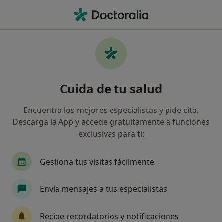
Men
Alergólogo • Madrid, Madrid
Filtros
Seguro:
Nectar
Ma
Alergólogos de Nectar en Madrid
Cuida de tu salud
Así organizamos los resultados
Encuentra los mejores especialistas y pide cita.
Descarga la App y accede gratuitamente a funciones
exclusivas para ti:
Gestiona tus visitas fácilmente
Envía mensajes a tus especialistas
Dr. Tito Rodriguez Bouza
·
Ver más
Alergólogo
Recibe recordatorios y notificaciones