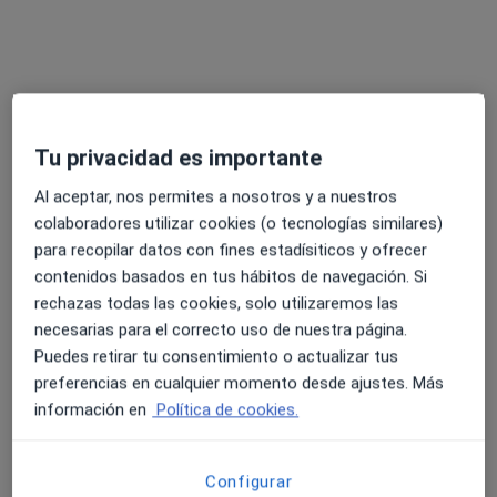
Dra. Mercedes A. Cueto Baelo
Alergólogo
PASEO DE LA HABANA 62 BAJO A, Madrid
•
Mapa
Neumologia y Alergia Asociados
Tu privacidad es importante
Acepta Nectar
Al aceptar, nos permites a nosotros y a nuestros
Visita Alergología
colaboradores utilizar cookies (o tecnologías similares)
para recopilar datos con fines estadísiticos y ofrecer
Este especialista no ofrece reserva de cita online en esta dirección.
contenidos basados en tus hábitos de navegación. Si
Pedir una cita
rechazas todas las cookies, solo utilizaremos las
necesarias para el correcto uso de nuestra página.
Puedes retirar tu consentimiento o actualizar tus
preferencias en cualquier momento desde ajustes. Más
información en
Política de cookies.
Configurar