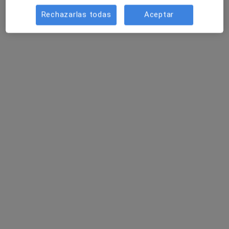
Rechazarlas todas
Aceptar
Clínica Dr. Tito Rodriguez Bouza
Alergólogo
32 opiniones
Consulta online Exclusivamente, Madrid
•
Mapa
Clínica Dr. Tito Rodriguez Bouza
Acepta Nectar
Consulta online
Mostrar más servicios
Dr. Tito Rodriguez
Bouza
Alergólogo
Ningún profesional de este centro tiene citas disponibles