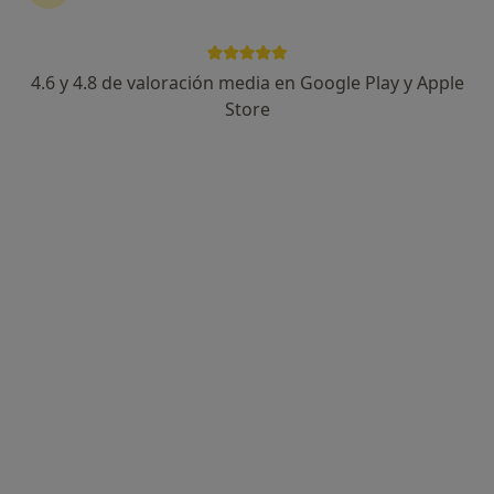
246 opiniones
Dirección 1
Dirección 2
Online
4.6 y 4.8 de valoración media en Google Play y Apple
Store
Consulta online Exclusivamente, Madrid
•
Mapa
Clínica Dr. Tito Rodriguez Bouza
Acepta Nectar
Consulta online
Este especialista no ofrece reserva de cita online en esta dirección.
Pedir una cita