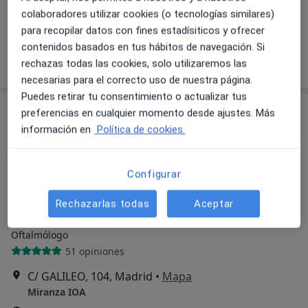
Ver todos los especialistas (6)
colaboradores utilizar cookies (o tecnologías similares)
Ningún profesional de este centro tiene citas disponibles
para recopilar datos con fines estadísiticos y ofrecer
contenidos basados en tus hábitos de navegación. Si
Mostrar perfil
rechazas todas las cookies, solo utilizaremos las
necesarias para el correcto uso de nuestra página.
Puedes retirar tu consentimiento o actualizar tus
preferencias en cualquier momento desde ajustes. Más
información en
Política de cookies.
Configurar
Rechazarlas todas
Aceptar
Miranza IOA
Oftalmólogo
51 opiniones
C/ GALILEO, 104, Madrid
•
Mapa
Miranza IOA