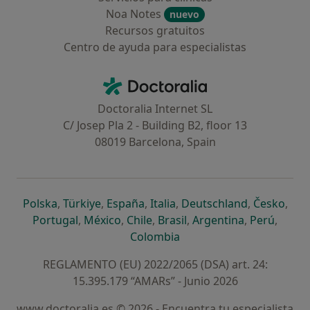
Noa Notes
nuevo
Recursos gratuitos
Centro de ayuda para especialistas
Contacto
Doctoralia - Página de inicio
Doctoralia Internet SL
C/ Josep Pla 2 - Building B2, floor 13
08019 Barcelona, Spain
se abre en una nueva pestaña
se abre en una nueva pestaña
se abre en una nueva pestaña
se abre en una nueva pes
se abre en 
se a
Polska
,
Türkiye
,
España
,
Italia
,
Deutschland
,
Česko
,
se abre en una nueva pestaña
se abre en una nueva pestaña
se abre en una nueva pestaña
se abre en una nueva p
se abre en 
se abr
Portugal
,
México
,
Chile
,
Brasil
,
Argentina
,
Perú
,
se abre en una nueva pe
Colombia
REGLAMENTO (EU) 2022/2065 (DSA) art. 24:
15.395.179 “AMARs” - Junio 2026
www.doctoralia.es © 2026 - Encuentra tu especialista