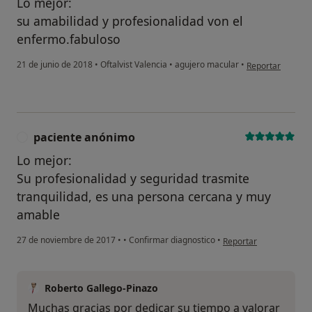
Lo mejor:
su amabilidad y profesionalidad von el
enfermo.fabuloso
en opinión del u
21 de junio de 2018
•
Oftalvist Valencia
•
agujero macular
•
Reportar
paciente anónimo
P
Lo mejor:
Su profesionalidad y seguridad trasmite
tranquilidad, es una persona cercana y muy
amable
en opinión del usuario
27 de noviembre de 2017
•
•
Confirmar diagnostico
•
Reportar
Roberto Gallego-Pinazo
Muchas gracias por dedicar su tiempo a valorar