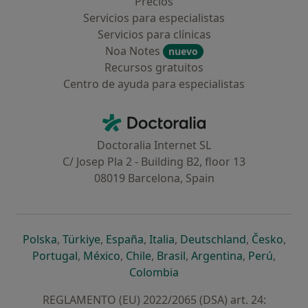
Precios
Servicios para especialistas
Servicios para clínicas
Noa Notes
nuevo
Recursos gratuitos
Centro de ayuda para especialistas
Contacto
Doctoralia - Página de inicio
Doctoralia Internet SL
C/ Josep Pla 2 - Building B2, floor 13
08019 Barcelona, Spain
se abre en una nueva pestaña
se abre en una nueva pestaña
se abre en una nueva pestaña
se abre en una nueva pes
se abre en 
se a
Polska
,
Türkiye
,
España
,
Italia
,
Deutschland
,
Česko
,
se abre en una nueva pestaña
se abre en una nueva pestaña
se abre en una nueva pestaña
se abre en una nueva p
se abre en 
se abr
Portugal
,
México
,
Chile
,
Brasil
,
Argentina
,
Perú
,
se abre en una nueva pe
Colombia
REGLAMENTO (EU) 2022/2065 (DSA) art. 24: