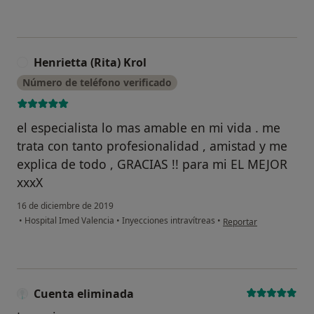
Henrietta (Rita) Krol
H
Número de teléfono verificado
el especialista lo mas amable en mi vida . me
trata con tanto profesionalidad , amistad y me
explica de todo , GRACIAS !! para mi EL MEJOR
xxxX
16 de diciembre de 2019
en opinión del usuario H
•
Hospital Imed Valencia
•
Inyecciones intravítreas
•
Reportar
Cuenta eliminada