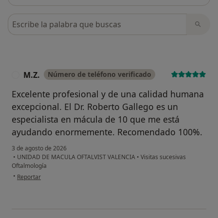
Busca en opiniones
M.Z.
Número de teléfono verificado
M
Excelente profesional y de una calidad humana
excepcional. El Dr. Roberto Gallego es un
especialista en mácula de 10 que me está
ayudando enormemente. Recomendado 100%.
3 de agosto de 2026
•
UNIDAD DE MACULA OFTALVIST VALENCIA
•
Visitas sucesivas
Oftalmología
en opinión del usuario M.Z.
•
Reportar