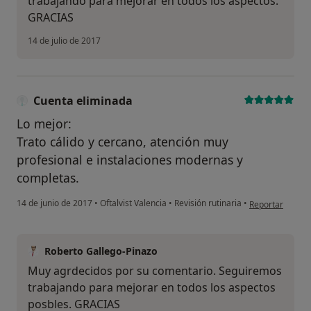
trabajando para mejorar en todos los aspectos.
GRACIAS
14 de julio de 2017
Cuenta eliminada
Lo mejor:
Trato cálido y cercano, atención muy
profesional e instalaciones modernas y
completas.
en opinión del 
14 de junio de 2017
•
Oftalvist Valencia
•
Revisión rutinaria
•
Reportar
Roberto Gallego-Pinazo
Muy agrdecidos por su comentario. Seguiremos
trabajando para mejorar en todos los aspectos
posbles. GRACIAS