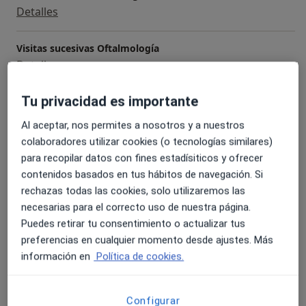
Detalles
Visitas sucesivas Oftalmología
Detalles
Tu privacidad es importante
Angiofluoresceingrafía
Detalles
Al aceptar, nos permites a nosotros y a nuestros
colaboradores utilizar cookies (o tecnologías similares)
Campimetria computerizada
para recopilar datos con fines estadísiticos y ofrecer
Detalles
contenidos basados en tus hábitos de navegación. Si
rechazas todas las cookies, solo utilizaremos las
necesarias para el correcto uso de nuestra página.
Cirugía de Chalazion
Detalles
Puedes retirar tu consentimiento o actualizar tus
preferencias en cualquier momento desde ajustes. Más
información en
Política de cookies.
+ 9 servicios
¿Cómo funcionan los precios?
Configurar