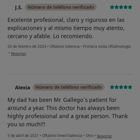
J.S.
Número de teléfono verificado
J
Excelente profesional, claro y riguroso en las
explicaciones y al mismo tiempo muy atento,
cercano y afable. Lo recomiendo.
20 de febrero de 2023
•
Oftalvist Valencia
•
Primera visita Oftalmología
en opinión del usuario J.S.
•
Reportar
Alexia
Número de teléfono verificado
A
My dad has been Mr. Gallego´s patient for
around a year. This doctor has always been
highly professional and a great person. Thank
you so much!!!
en opinión del usuario Al
5 de abril de 2021
•
Oftalvist Imed Valencia
•
Otro
•
Reportar