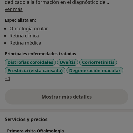
dedicado a la formación en el diagnóstico de
Sobre mí
enfermedad de la retina. Asimismo, es revisor de
ver más
numerosas revistas científicas y editor de Archivos de
Especialista en:
la Sociedad Español de Oftalmología y de BMC
Oncología ocular
Ophthalmology.
Retina clínica
Publicaciones
Retina médica
Autor de más de 150 artículos científicos en revistas
nacionales e internacionales y más de 200 capítulos de
Principales enfermedades tratadas
libros de oftalmología, habiendo editado varias obras.
Distrofias coroidales
Uveítis
Coriorretinitis
Presbicia (vista cansada)
Degeneración macular
a11y_sr_more_diseases
+4
Mostrar más detalles
sobre la experiencia
Servicios y precios
Primera visita Oftalmología