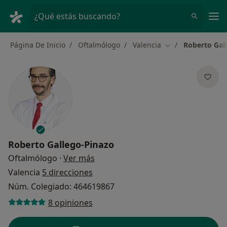
Men
¿Qué estás buscando?
Página De Inicio
Oftalmólogo
Valencia
Roberto Gal
Cambiar de ciuda
Roberto Gallego-Pinazo
sobre las especializaciones
Oftalmólogo
·
Ver más
Valencia
5 direcciones
Núm. Colegiado: 464619867
8 opiniones