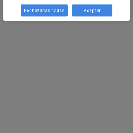
Avenida José María Richar, 3, Oviedo
•
Mapa
Rechazarlas todas
Aceptar
Consultorio privado
Acepta Nectar
Este especialista no ofrece reserva de cita online en esta dirección.
Pedir una cita
Clínica Asturias
·
Ver más
Alergólogo, Analista clínico, Patólogo
94 opiniones