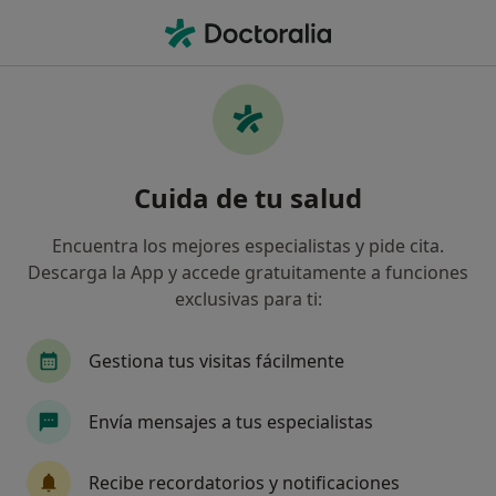
Men
Alergólogo • Oviedo, Asturias
Filtros
Seguro:
Nectar
Ma
Alergólogos de Nectar en Oviedo
Cuida de tu salud
Así organizamos los resultados
Encuentra los mejores especialistas y pide cita.
Descarga la App y accede gratuitamente a funciones
exclusivas para ti:
Gestiona tus visitas fácilmente
Envía mensajes a tus especialistas
Dr. Juan Jesus Fernandez Madera
Alergólogo
Recibe recordatorios y notificaciones