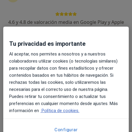
2 opiniones
Cl. Naranjo de Bulnes, 4-6, Oviedo
•
Mapa
Clínica Asturias
4.6 y 4.8 de valoración media en Google Play y Apple
Acepta Nectar
Store
Este especialista no ofrece reserva de cita online en esta dirección.
Tu privacidad es importante
Pedir una cita
Al aceptar, nos permites a nosotros y a nuestros
colaboradores utilizar cookies (o tecnologías similares)
para recopilar datos con fines estadísiticos y ofrecer
contenidos basados en tus hábitos de navegación. Si
rechazas todas las cookies, solo utilizaremos las
necesarias para el correcto uso de nuestra página.
Puedes retirar tu consentimiento o actualizar tus
preferencias en cualquier momento desde ajustes. Más
información en
Política de cookies.
Dra. Sara Diaz Angulo
Alergólogo
Configurar
4 opiniones