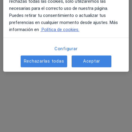
rechazas todas las cookies, solo utilizaremos las
C/ DEL RIO, 18 EDF MOLINO (BAJO), Vélez-Málaga
•
Mapa
necesarias para el correcto uso de nuestra página.
Centro Medico y Especialidades El Carmen
Puedes retirar tu consentimiento o actualizar tus
Acepta Mapfre
preferencias en cualquier momento desde ajustes. Más
Visita Alergología
información en
Política de cookies.
Este especialista no ofrece reserva de cita online en esta dirección.
Configurar
Pedir una cita
Rechazarlas todas
Aceptar
Centro Medico y Especialidades El
Carmen