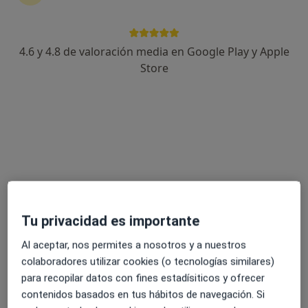
Calle Romero Pozo 2, Vélez-Málaga
•
Mapa
Abehsera Medicals
Acepta Mapfre
4.6 y 4.8 de valoración media en Google Play y Apple
Visita Alergología
Store
Este especialista no ofrece reserva de cita online en esta dirección.
Pedir una cita
Tu privacidad es importante
Al aceptar, nos permites a nosotros y a nuestros
colaboradores utilizar cookies (o tecnologías similares)
Dr. Jose Manuel Barcelo Muñoz
para recopilar datos con fines estadísiticos y ofrecer
Alergólogo
contenidos basados en tus hábitos de navegación. Si