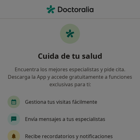
Men
Alergólogo • Vélez-Málaga, Málaga
Filtros
Seguro:
Mapfre
Ma
Alergólogos de Mapfre en Vélez-Málaga
Cuida de tu salud
Así organizamos los resultados
Encuentra los mejores especialistas y pide cita.
Descarga la App y accede gratuitamente a funciones
exclusivas para ti:
Gestiona tus visitas fácilmente
Envía mensajes a tus especialistas
Dr. Javier Arsenio Dionicio Elera
·
Ver más
Alergólogo
Recibe recordatorios y notificaciones