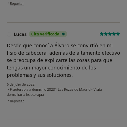
en opinión del usuario QuiQueB
•
Reportar
Lucas
Cita verificada
L
Desde que conocí a Álvaro se convirtió en mi
físio de cabecera, además de altamente efectivo
se preocupa de explicarte las cosas para que
tengas un mayor conocimiento de los
problemas y sus soluciones.
6 de julio de 2022
•
Fisioterapia a domicilio 28231 Las Rozas de Madrid
•
Visita
domiciliaria fisioterapia
en opinión del usuario Lucas
•
Reportar