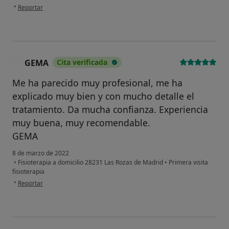
en opinión del usuario Enrique
•
Reportar
GEMA
Cita verificada
G
Me ha parecido muy profesional, me ha
explicado muy bien y con mucho detalle el
tratamiento. Da mucha confianza. Experiencia
muy buena, muy recomendable.
GEMA
8 de marzo de 2022
•
Fisioterapia a domicilio 28231 Las Rozas de Madrid
•
Primera visita
fisioterapia
en opinión del usuario GEMA
•
Reportar