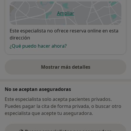
de estudiar, de actualizarte y he dedicado parte de mi
tiempo de ocio a prepararme para ofrecerte lo mejor
Ampliar
que puedo darte: estudié entre otras formaciones 6
se abre en una nueva pestañ
años de osteopatía en la Univ. de Alcalá de Henares y
Disponibilidad
la EOM, 3 años de Inducción Miofascial en TUPIMEK y
Este especialista no ofrece reserva online en esta
1 año de MTS que trata sobre el Entrenamiento sobre
dirección
Mapeado Cerebral (neurociencias).
¿Qué puedo hacer ahora?
Mostrar más detalles
sobre la dirección
No se aceptan aseguradoras
Este especialista solo acepta pacientes privados.
Puedes pagar la cita de forma privada, o buscar otro
especialista que acepte tu aseguradora.