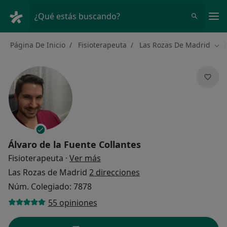
Men
¿Qué estás buscando?
Página De Inicio
Fisioterapeuta
Las Rozas De Madrid
Cam
Álvaro de la Fuente Collantes
sobre las especializaciones
Fisioterapeuta
·
Ver más
Las Rozas de Madrid
2 direcciones
Núm. Colegiado: 7878
55 opiniones