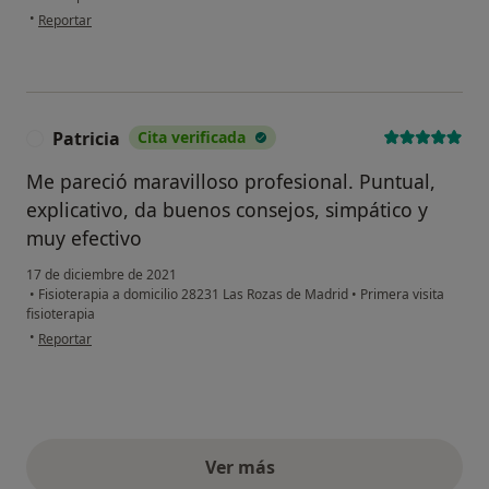
en opinión del usuario Carlos
•
Reportar
Patricia
Cita verificada
P
Me pareció maravilloso profesional. Puntual,
explicativo, da buenos consejos, simpático y
muy efectivo
17 de diciembre de 2021
•
Fisioterapia a domicilio 28231 Las Rozas de Madrid
•
Primera visita
fisioterapia
en opinión del usuario Patricia
•
Reportar
Ver más
opiniones anteriores