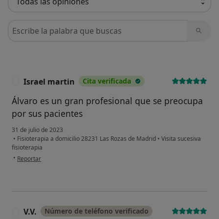
Busca en opiniones
Israel martin
Cita verificada
I
Álvaro es un gran profesional que se preocupa
por sus pacientes
31 de julio de 2023
•
Fisioterapia a domicilio 28231 Las Rozas de Madrid
•
Visita sucesiva
fisioterapia
en opinión del usuario Israel martin
•
Reportar
V.V.
Número de teléfono verificado
V