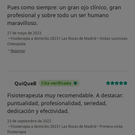
Pues como siempre: un gran ojo clínico, gran
profesional y sobre todo un ser humano
maravilloso.
27 de mayo de 2023
•
Fisioterapia a domicilio 28231 Las Rozas de Madrid
•
Visitas sucesivas
Osteopatía
en opinión del usuario V.V.
•
Reportar
QuiQueB
Cita verificada
Q
Fisioterapeuta muy recomendable. A destacar:
puntualidad, profesionalidad, seriedad,
dedicación y efectividad.
23 de septiembre de 2022
•
Fisioterapia a domicilio 28231 Las Rozas de Madrid
•
Primera visita
fisioterapia