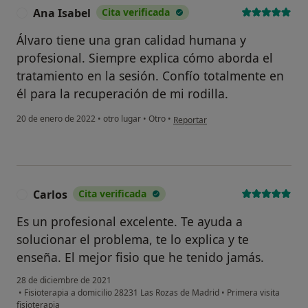
Ana Isabel
Cita verificada
A
Álvaro tiene una gran calidad humana y
profesional. Siempre explica cómo aborda el
tratamiento en la sesión. Confío totalmente en
él para la recuperación de mi rodilla.
en opinión del usuario Ana Isabel
20 de enero de 2022
•
otro lugar
•
Otro
•
Reportar
Carlos
Cita verificada
C
Es un profesional excelente. Te ayuda a
solucionar el problema, te lo explica y te
enseña. El mejor fisio que he tenido jamás.
28 de diciembre de 2021
•
Fisioterapia a domicilio 28231 Las Rozas de Madrid
•
Primera visita
fisioterapia