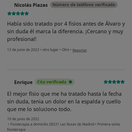
Nicolás Plazas
Número de teléfono verificado
N
Había sido tratado por 4 fisios antes de Álvaro y
sin duda él marca la diferencia. ¡Cercano y muy
profesional!
en opinión del usuario Nicolás Plaza
12 de junio de 2022
•
otro lugar
•
Otro
•
Reportar
Enrique
Cita verificada
E
El mejor físio que me ha tratado hasta la fecha
sin duda, tenia un dolor en la espalda y cuello
que me lo soluciono todo.
10 de junio de 2022
•
Fisioterapia a domicilio 28231 Las Rozas de Madrid
•
Primera visita
fisioterapia