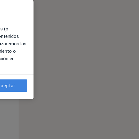
es (o
contenidos
lizaremos las
miento o
ción en
ible
ceptar