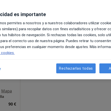
acidad es importante
honda
 nos permites a nosotros y a nuestros colaboradores utilizar cooki
50 €
 similares) para recopilar datos con fines estadísiticos y ofrecer 
 tus hábitos de navegación. Si rechazas todas las cookies, solo uti
 para el correcto uso de nuestra página. Puedes retirar tu consenti
 tus preferencias en cualquier momento desde ajustes. Más informa
La reserva de cita online no está dispon
e cookies.
i
Pedir una cita
·
Ver
Rechazarlas todas
A
r
•
Mapa
lla
90 €