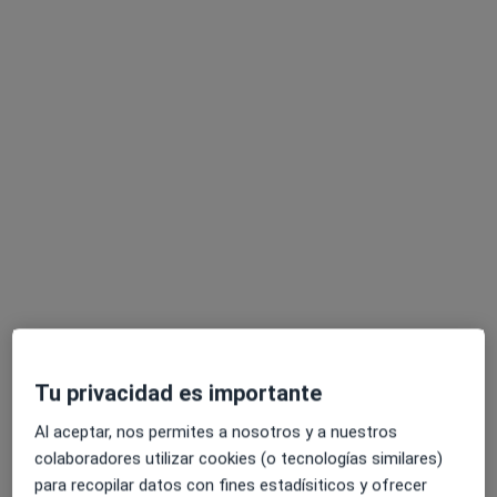
Dr. Manuel Herrero Trujillano
·
Ver más
Anestesista
La Salle, 12 ( Urgencias por la calle Ganímedes), Madrid
•
Mapa
Vithas Madrid Aravaca
Acepta Divina Seguros
Visita Anestesiología y Reanimación
Este especialista no ofrece reserva de cita online en esta dirección.
Pedir una cita
Tu privacidad es importante
Al aceptar, nos permites a nosotros y a nuestros
colaboradores utilizar cookies (o tecnologías similares)
para recopilar datos con fines estadísiticos y ofrecer