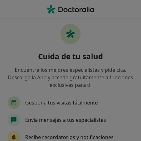
Men
Anestesista • Boadilla del Monte, Madrid
Filtros
Seguro:
Divina Seguros
Anestesistas de Divina Seguros en Boadilla
Cuida de tu salud
del Monte
Así organizamos los resultados
Encuentra los mejores especialistas y pide cita.
Descarga la App y accede gratuitamente a funciones
exclusivas para ti:
Gestiona tus visitas fácilmente
Envía mensajes a tus especialistas
Dr. Ernesto Delgado Cidranes
Recibe recordatorios y notificaciones
·
Ver más
Anestesista