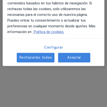
contenidos basados en tus hábitos de navegación. Si
Hospital Universitario Vithas Madrid
rechazas todas las cookies, solo utilizaremos las
Aravaca
necesarias para el correcto uso de nuestra página.
·
Ver más
Anestesista, Acupuntor, Alergólogo
Puedes retirar tu consentimiento o actualizar tus
1527 opiniones
preferencias en cualquier momento desde ajustes. Más
información en
Política de cookies.
La Salle, 12 ( Urgencias por la calle Ganímedes), Madrid
•
Mapa
Hospital Universitario Vithas Madrid Aravaca
Acepta Divina Seguros
Configurar
Visita Anestesiología y Reanimación
Rechazarlas todas
Aceptar
Mostrar más servicios
Ningún profesional de este centro tiene citas disponibles
Mostrar perfil