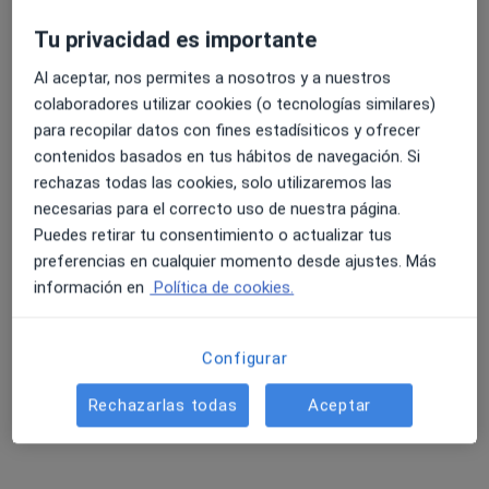
Ver más
293 opiniones
Tu privacidad es importante
GENERAL SUAREZ VALDES, 40, Gijón
•
Mapa
Al aceptar, nos permites a nosotros y a nuestros
4.6 y 4.8 de valoración media en Google Play y Apple
Hospital Ribera Covadonga
colaboradores utilizar cookies (o tecnologías similares)
Store
Acepta Adeslas
para recopilar datos con fines estadísiticos y ofrecer
contenidos basados en tus hábitos de navegación. Si
Visita Anestesiología y Reanimación
rechazas todas las cookies, solo utilizaremos las
Mostrar más servicios
necesarias para el correcto uso de nuestra página.
Ningún profesional de este centro tiene citas disponibles
Puedes retirar tu consentimiento o actualizar tus
preferencias en cualquier momento desde ajustes. Más
Mostrar perfil
información en
Política de cookies.
Configurar
Rechazarlas todas
Aceptar