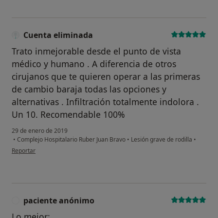
Cuenta eliminada
Trato inmejorable desde el punto de vista
médico y humano . A diferencia de otros
cirujanos que te quieren operar a las primeras
de cambio baraja todas las opciones y
alternativas . Infiltración totalmente indolora .
Un 10. Recomendable 100%
29 de enero de 2019
•
Complejo Hospitalario Ruber Juan Bravo
•
Lesión grave de rodilla
•
en opinión del usuario Cuenta eliminada
Reportar
paciente anónimo
P
Lo mejor: