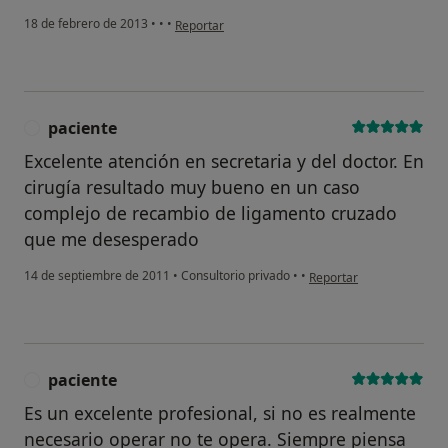
en opinión del usuario usuario
18 de febrero de 2013
•
•
•
Reportar
paciente
P
Excelente atención en secretaria y del doctor. En
cirugía resultado muy bueno en un caso
complejo de recambio de ligamento cruzado
que me desesperado
en opinión del usuario p
14 de septiembre de 2011
•
Consultorio privado
•
•
Reportar
paciente
P
Es un excelente profesional, si no es realmente
necesario operar no te opera. Siempre piensa