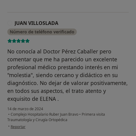
JUAN VILLOSLADA
J
Número de teléfono verificado
No conocía al Doctor Pérez Caballer pero
comentar que me ha parecido un excelente
profesional médico prestando interés en mi
"molestia", siendo cercano y didáctico en su
diagnóstico. No dejar de valorar positivamente,
en todos sus aspectos, el trato atento y
exquisito de ELENA .
14 de marzo de 2024
•
Complejo Hospitalario Ruber Juan Bravo
•
Primera visita
Traumatología y Cirugía Ortopédica
en opinión del usuario JUAN VILLOSLADA
•
Reportar