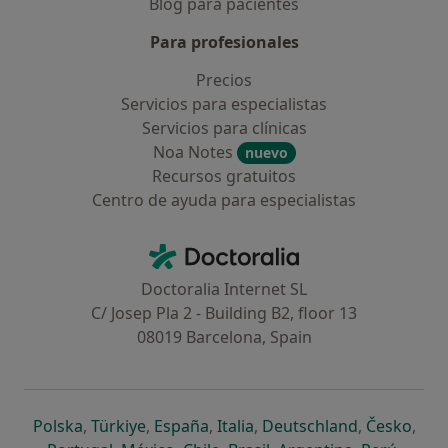
Blog para pacientes
Para profesionales
Precios
Servicios para especialistas
Servicios para clínicas
Noa Notes
nuevo
Recursos gratuitos
Centro de ayuda para especialistas
Contacto
Doctoralia - Página de inicio
Doctoralia Internet SL
C/ Josep Pla 2 - Building B2, floor 13
08019 Barcelona, Spain
se abre en una nueva pestaña
se abre en una nueva pestaña
se abre en una nueva pestaña
se abre en una nueva pes
se abre en 
se a
Polska
,
Türkiye
,
España
,
Italia
,
Deutschland
,
Česko
,