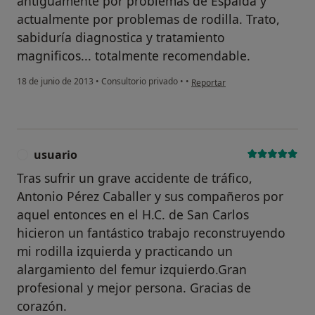
antiguamente por problemas de Espalda y
actualmente por problemas de rodilla. Trato,
sabiduría diagnostica y tratamiento
magnificos... totalmente recomendable.
en opinión del usuario pacient
18 de junio de 2013
•
Consultorio privado
•
•
Reportar
usuario
U
Tras sufrir un grave accidente de tráfico,
Antonio Pérez Caballer y sus compañeros por
aquel entonces en el H.C. de San Carlos
hicieron un fantástico trabajo reconstruyendo
mi rodilla izquierda y practicando un
alargamiento del femur izquierdo.Gran
profesional y mejor persona. Gracias de
corazón.