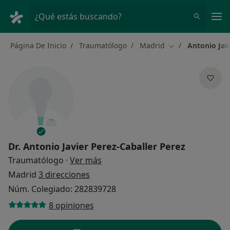
Men
¿Qué estás buscando?
Página De Inicio
Traumatólogo
Madrid
Antonio Jav
Cambiar de ciuda
Dr.
Antonio Javier Perez-Caballer Perez
sobre las especializaciones
Traumatólogo
·
Ver más
Madrid
3 direcciones
Núm. Colegiado: 282839728
8 opiniones