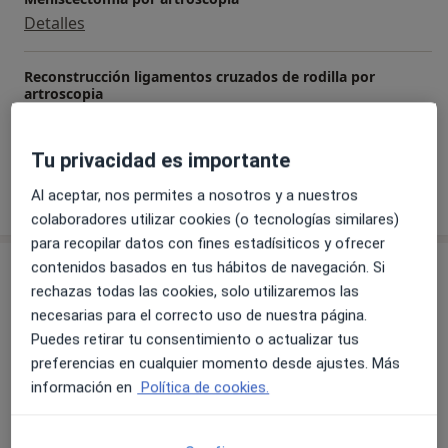
Detalles
Reconstrucción ligamentos cruzados de rodilla por
artroscopia
Detalles
Tu privacidad es importante
Al aceptar, nos permites a nosotros y a nuestros
¿Cómo funcionan los precios?
colaboradores utilizar cookies (o tecnologías similares)
para recopilar datos con fines estadísiticos y ofrecer
Consultas (3)
contenidos basados en tus hábitos de navegación. Si
rechazas todas las cookies, solo utilizaremos las
necesarias para el correcto uso de nuestra página.
Dirección 1
Dirección 2
Dirección 3
Puedes retirar tu consentimiento o actualizar tus
preferencias en cualquier momento desde ajustes. Más
información en
Política de cookies.
Complejo Hospitalario Ruber Juan Bravo
c/ Juan Bravo, 49,
Salamanca
,
Madrid
28006