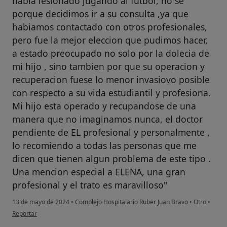
habia lesionado jugando al futbol, no se
porque decidimos ir a su consulta ,ya que
habiamos contactado con otros profesionales,
pero fue la mejor eleccion que pudimos hacer,
a estado preocupado no solo por la dolecia de
mi hijo , sino tambien por que su operacion y
recuperacion fuese lo menor invasiovo posible
con respecto a su vida estudiantil y profesiona.
Mi hijo esta operado y recupandose de una
manera que no imaginamos nunca, el doctor
pendiente de EL profesional y personalmente ,
lo recomiendo a todas las personas que me
dicen que tienen algun problema de este tipo .
Una mencion especial a ELENA, una gran
profesional y el trato es maravilloso"
13 de mayo de 2024
•
Complejo Hospitalario Ruber Juan Bravo
•
Otro
•
en opinión del usuario ALICIA
Reportar