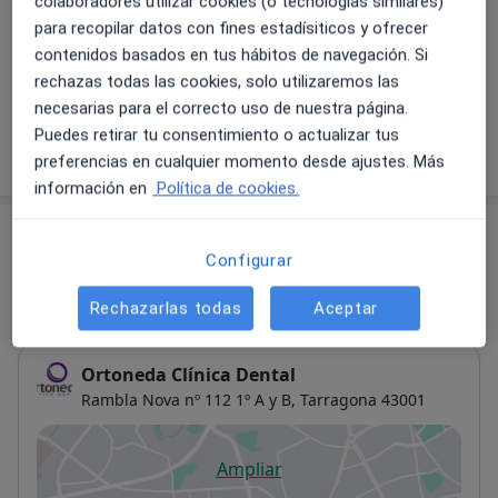
colaboradores utilizar cookies (o tecnologías similares)
para recopilar datos con fines estadísiticos y ofrecer
Ortodoncia para adultos
contenidos basados en tus hábitos de navegación. Si
Detalles
rechazas todas las cookies, solo utilizaremos las
necesarias para el correcto uso de nuestra página.
Puedes retirar tu consentimiento o actualizar tus
¿Cómo funcionan los precios?
preferencias en cualquier momento desde ajustes. Más
información en
Política de cookies.
Consultas (2)
Configurar
Dirección 1
Dirección 2
Rechazarlas todas
Aceptar
Ortoneda Clínica Dental
Rambla Nova nº 112 1º A y B,
Tarragona
43001
Ampliar
se abre en una nueva pestañ