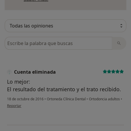
Busca en opiniones
Cuenta eliminada
Lo mejor:
El resultado del tratamiento y el trato recibido.
18 de octubre de 2016
•
Ortoneda Clínica Dental
•
Ortodoncia adultos
•
en opinión del usuario Cuenta eliminada
Reportar