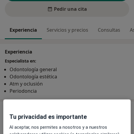
Pedir una cita
Experiencia
Servicios y precios
Consultas
A
Experiencia
Especialista en:
Odontología general
Odontología estética
Atm y oclusión
Periodoncia
Servicios y precios
Tu privacidad es importante
Primera visita Odontología
Al aceptar, nos permites a nosotros y a nuestros
Detalles