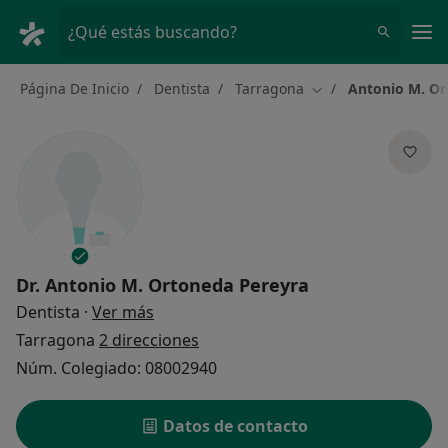
Men
¿Qué estás buscando?
Página De Inicio
Dentista
Tarragona
Antonio M. Or
Cambiar de ciudad
Dr.
Antonio M. Ortoneda Pereyra
sobre las especializaciones
Dentista
·
Ver más
Tarragona
2 direcciones
Núm. Colegiado: 08002940
Datos de contacto