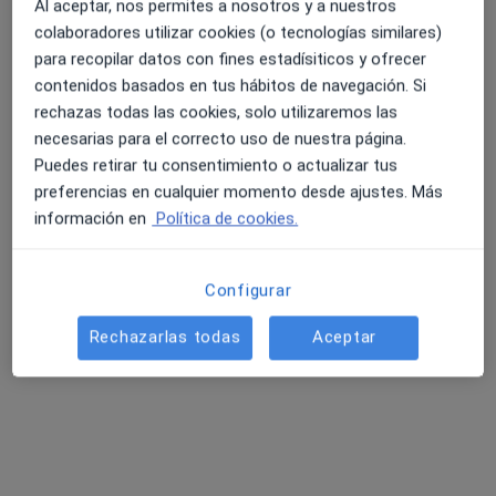
·
Ver más
Dentista
Al aceptar, nos permites a nosotros y a nuestros
12 opiniones
colaboradores utilizar cookies (o tecnologías similares)
para recopilar datos con fines estadísiticos y ofrecer
Carrer Francesc Macià, 2, Tarragona
•
Mapa
contenidos basados en tus hábitos de navegación. Si
Abaden Dentistas
rechazas todas las cookies, solo utilizaremos las
Acepta Santa Lucía
necesarias para el correcto uso de nuestra página.
Visita Odontología
Puedes retirar tu consentimiento o actualizar tus
preferencias en cualquier momento desde ajustes. Más
Este especialista no ofrece reserva de cita online en esta dirección.
información en
Política de cookies.
Pedir una cita
Configurar
Rechazarlas todas
Aceptar