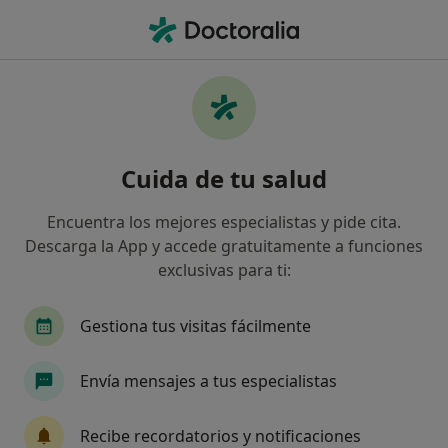
Men
Dentista • Tarragona, Tarragona
Filtros
Seguro:
Santa Lucía
Dentistas de Santa Lucía en Tarragona
Cuida de tu salud
Así organizamos los resultados
Encuentra los mejores especialistas y pide cita.
Descarga la App y accede gratuitamente a funciones
exclusivas para ti:
Gestiona tus visitas fácilmente
Envía mensajes a tus especialistas
Laura Obradors
·
Ver más
Dentista, Dentista infantil
Recibe recordatorios y notificaciones