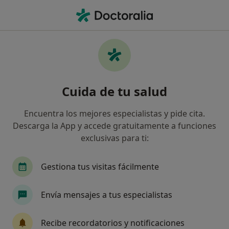
Men
Asistencia Sanitaria Colegial • Benalmádena, Málaga
Filtros
Seguro:
Asistencia Sanitaria 
Especialistas de Asistencia Sanitaria
Cuida de tu salud
Colegial en Benalmádena
Así organizamos los resultados
Encuentra los mejores especialistas y pide cita.
Descarga la App y accede gratuitamente a funciones
exclusivas para ti:
¿Qué especialidad estás buscando?
Gestiona tus visitas fácilmente
Envía mensajes a tus especialistas
Recibe recordatorios y notificaciones