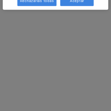
Rechazarlas todas
Aceptar
Kivnon Salud
·
Ver más
Fisioterapeuta, Médico general, Podólogo
290 opiniones
Avenida de Las Salinas 7, Fuengirola
•
Mapa
Kivnon Salud
Acepta Asistencia Sanitaria Colegial
Primera visita Traumatología y Cirugía Ortopédica
Ningún profesional de este centro tiene citas disponibles
Mostrar perfil