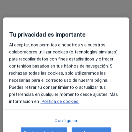
Dra. Ana Gloria Carvajal Reyes
Tu privacidad es importante
·
Ver más
Radiólogo
38 opiniones
Al aceptar, nos permites a nosotros y a nuestros
colaboradores utilizar cookies (o tecnologías similares)
Avenida Imperio Argentina 1, Málaga
•
Mapa
para recopilar datos con fines estadísiticos y ofrecer
Hospital Quirón Málaga
contenidos basados en tus hábitos de navegación. Si
Acepta Asistencia Sanitaria Colegial
rechazas todas las cookies, solo utilizaremos las
Este especialista no ofrece reserva de cita online en esta dirección.
necesarias para el correcto uso de nuestra página.
Puedes retirar tu consentimiento o actualizar tus
Pedir una cita
preferencias en cualquier momento desde ajustes. Más
información en
Política de cookies.
Configurar