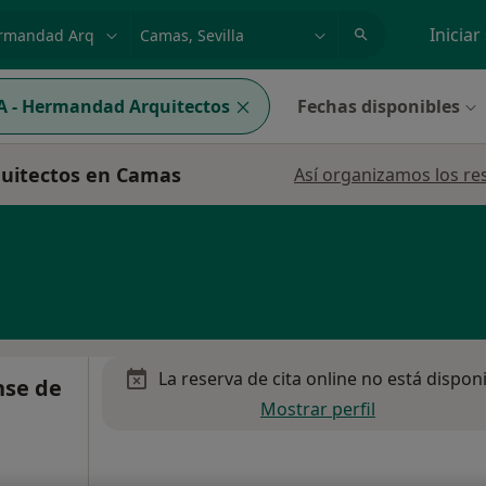
dad, enfermedad o nombre
p. ej. Madrid
Iniciar
 - Hermandad Arquitectos
Fechas disponibles
quitectos en Camas
Así organizamos los re
La reserva de cita online no está dispon
nse de
Mostrar perfil