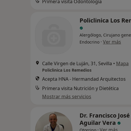
Primera visita Odontología
Policlinica Los R
Alergólogo, Cirujano gene
·
Ver más
Endocrino
Calle Virgen de Luján, 31, Sevilla
•
Mapa
Policlinica Los Remedios
Acepta HNA - Hermandad Arquitectos
Primera visita Nutrición y Dietética
Mostrar más servicios
Dr. Francisco José
Aguilar Vera
·
Ver más
Otorrino