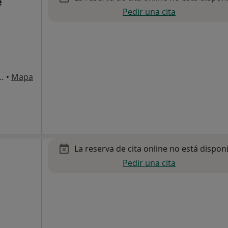
e
Pedir una cita
ada por calle Murillo nº1), Sevilla
•
Mapa
La reserva de cita online no está dispon
Pedir una cita