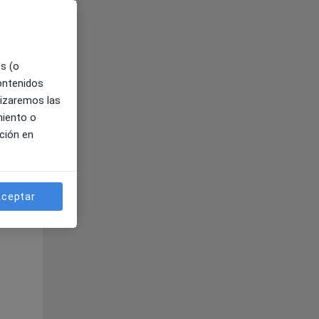
es (o
contenidos
lizaremos las
miento o
ción en
ible
ceptar