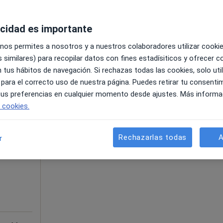
acidad es importante
Mapa
 nos permites a nosotros y a nuestros colaboradores utilizar cooki
 similares) para recopilar datos con fines estadísiticos y ofrecer 
 tus hábitos de navegación. Si rechazas todas las cookies, solo uti
 para el correcto uso de nuestra página. Puedes retirar tu consenti
 tus preferencias en cualquier momento desde ajustes. Más informa
e cookies.
La reserva de cita online no está dispon
Pedir una cita
Rechazarlas todas
A
r
ás