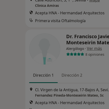
Calle Asunción, 3, 1ª , Sevilla
•
Mapa
Clinica Amiras
Acepta HNA - Hermandad Arquitectos
Primera visita Oftalmología
Dr. Francisco Javi
Monteseirin Mat
·
Ver más
Alergólogo
8 opiniones
Dirección 1
Dirección 2
Cl. Virgen de la 
Fernandez Pineda-Monteseirin Mateo, Sc
Acepta HNA - Hermandad Arquitectos