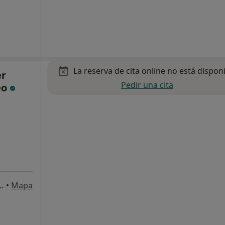
La reserva de cita online no está dispon
er
Pedir una cita
eo
Antigua, 17-Bajos A, Sevilla
•
Mapa