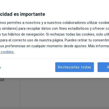
acidad es importante
 nos permites a nosotros y a nuestros colaboradores utilizar cooki
 similares) para recopilar datos con fines estadísiticos y ofrecer 
oadilla del Monte, Madrid, en zonas cercanas a tu búsqueda
 tus hábitos de navegación. Si rechazas todas las cookies, solo uti
 para el correcto uso de nuestra página. Puedes retirar tu consenti
La reserva de cita online no está dispon
Farto
 tus preferencias en cualquier momento desde ajustes. Más informa
Pedir una cita
e cookies.
Rechazarlas todas
A
r
pa