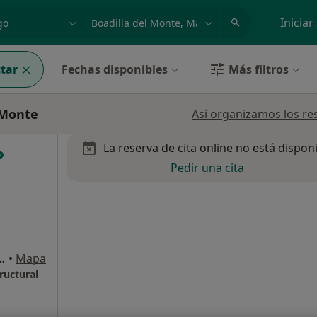
dad, enfermedad o nombre
p. ej. Madrid
Iniciar
tar
Fechas disponibles
Más filtros
 Monte
Así organizamos los re
La reserva de cita online no está dispon
Pedir una cita
cipe, Boadilla del Monte
•
Mapa
ructural