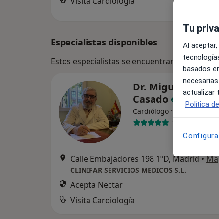
Visita Cardiología
Tu priv
Especialistas disponibles
Al aceptar,
tecnologías
Estos especialistas se encuentran fuera de B
basados en
necesarias
Dr. Miguel Angel 
actualizar
Casado
Política d
·
Ver más
Cardiólogo
108 opiniones
Configura
Calle Embajadores 198 1ºD, Madrid
•
Ma
CLINIFAR SERVICIOS MEDICOS S.L.
Acepta Nectar
Visita Cardiología