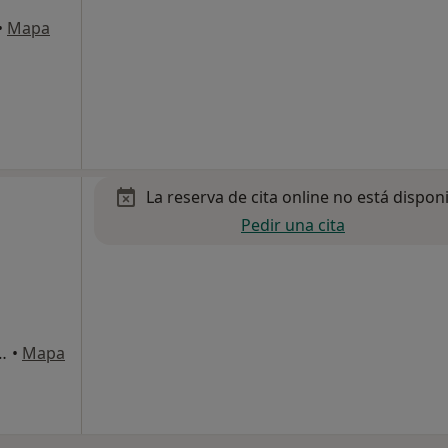
•
Mapa
La reserva de cita online no está dispon
Pedir una cita
s, 6, Pozuelo de Alarcón
•
Mapa