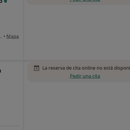
go
S, 1, Majadahonda
•
Mapa
La reserva de cita online no está dispon
n
Pedir una cita