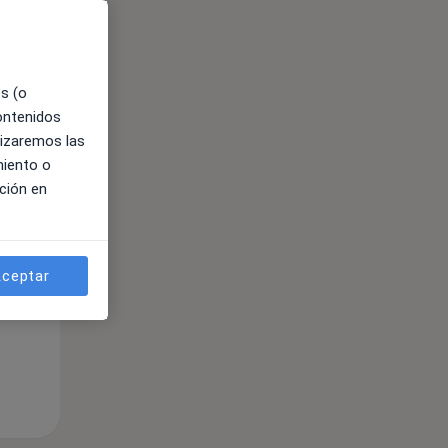
es (o
contenidos
lizaremos las
miento o
ible
ción en
ceptar