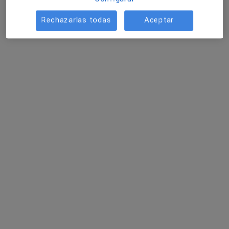
Rechazarlas todas
Aceptar
Dr. Antonio Luis Gamez Lopez
·
Ver más
Cardiólogo
15 opiniones
C/Pintor Mendoza, 55, Valdepeñas
•
Mapa
Clínica Bioval
Acepta HNA - Hermandad Arquitectos
Primera visita Cardiología
Este especialista no ofrece reserva de cita online en esta dirección.
Pedir una cita