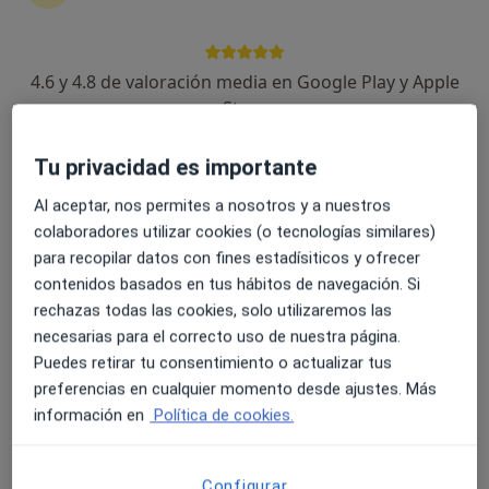
183 opiniones
Avenida tablas de Daimiel 33-35( clínica Osler), Ciudad Real
•
Mapa
4.6 y 4.8 de valoración media en Google Play y Apple
Consulta presencial Clínica Osler
Store
Acepta HNA - Hermandad Arquitectos
Primera visita Cardiología
Tu privacidad es importante
Este especialista no ofrece reserva de cita online en esta dirección.
Al aceptar, nos permites a nosotros y a nuestros
colaboradores utilizar cookies (o tecnologías similares)
Pedir una cita
para recopilar datos con fines estadísiticos y ofrecer
contenidos basados en tus hábitos de navegación. Si
rechazas todas las cookies, solo utilizaremos las
Especialistas disponibles
necesarias para el correcto uso de nuestra página.
Puedes retirar tu consentimiento o actualizar tus
Estos especialistas se encuentran fuera de Ciudad
preferencias en cualquier momento desde ajustes. Más
Real, Ciudad Real, en zonas cercanas a tu búsqueda
información en
Política de cookies.
Configurar