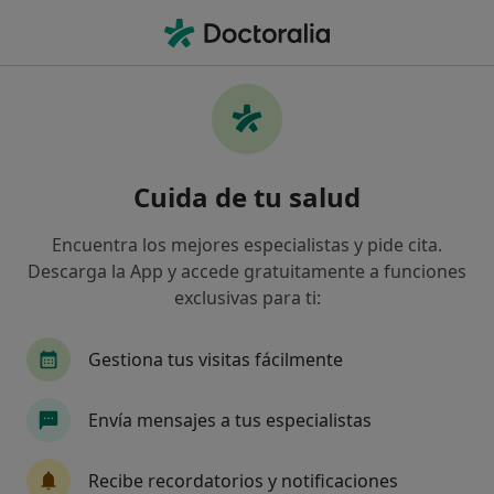
Men
Cardiólogo • Ciudad Real, Ciudad Real
Filtros
Seguro:
HNA - Hermandad Arq
Cardiólogos de HNA - Hermandad
Cuida de tu salud
Arquitectos en Ciudad Real
Así organizamos los resultados
Encuentra los mejores especialistas y pide cita.
Descarga la App y accede gratuitamente a funciones
exclusivas para ti:
Gestiona tus visitas fácilmente
Envía mensajes a tus especialistas
Dr. Alvaro Moreno Reig
Recibe recordatorios y notificaciones
·
Ver más
Cardiólogo