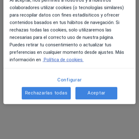
Al aceptar, nos permites a nosotros y a nuestros
·
Ver más
Cardiólogo
colaboradores utilizar cookies (o tecnologías similares)
36 opiniones
para recopilar datos con fines estadísiticos y ofrecer
Calle Miguel Hernández 12, Murcia
•
Mapa
contenidos basados en tus hábitos de navegación. Si
4.6 y 4.8 de valoración media en Google Play y Apple
Hospital Quironsalud Murcia
rechazas todas las cookies, solo utilizaremos las
Store
Acepta OCCIDENT
necesarias para el correcto uso de nuestra página.
Puedes retirar tu consentimiento o actualizar tus
Primera visita Cardiología
preferencias en cualquier momento desde ajustes. Más
Este especialista no ofrece reserva de cita online en esta dirección.
información en
Política de cookies.
Pedir una cita
Configurar
Rechazarlas todas
Aceptar
Búsquedas relacionadas
Otros especialistas de OCCIDENT
Psicólogos de OCCIDENT en Murcia
Médicos generales de OCCIDENT en Murcia