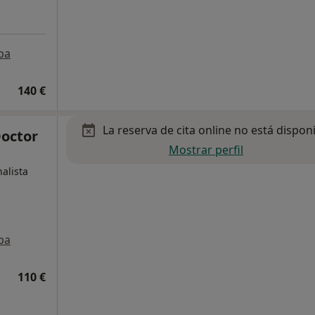
pa
140 €
La reserva de cita online no está dispon
Doctor
Mostrar perfil
alista
pa
110 €