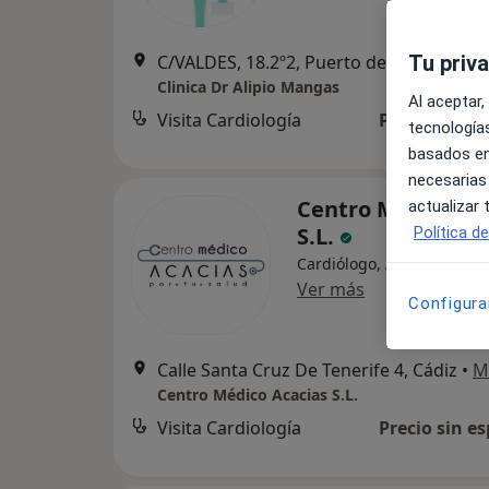
Tu priv
C/VALDES, 18.2º2, Puerto d
Clinica Dr Alipio Mangas
Al aceptar,
Visita Cardiología
Precio sin es
tecnologías
basados en
necesarias
Centro Médico Ac
actualizar
S.L.
Política d
Cardiólogo, Acupuntor, Al
Ver más
Configura
Calle Santa Cruz De Tenerife 4, Cádiz
•
M
Centro Médico Acacias S.L.
Visita Cardiología
Precio sin es