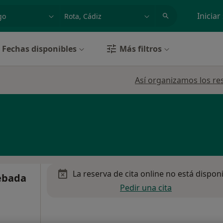
dad, enfermedad o nombre
p. ej. Madrid
Iniciar
Fechas disponibles
Más filtros
Así organizamos los re
La reserva de cita online no está dispon
Cebada
Pedir una cita