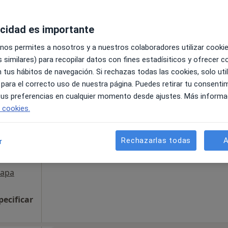
acidad es importante
e Santa Maria, El
•
Mapa
 nos permites a nosotros y a nuestros colaboradores utilizar cooki
pecificar
 similares) para recopilar datos con fines estadísiticos y ofrecer 
 tus hábitos de navegación. Si rechazas todas las cookies, solo uti
 para el correcto uso de nuestra página. Puedes retirar tu consenti
La reserva de cita online no está dispon
acias
 tus preferencias en cualquier momento desde ajustes. Más informa
Mostrar perfil
e cookies.
·
ergólogo
Rechazarlas todas
A
r
apa
pecificar