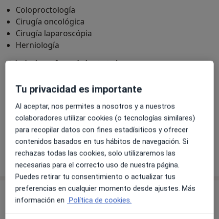
Coloproctología
Cirugía oncológica
Cirugía laparoscópia
Herniología
Principales enfermedades tratadas
Hemorroides
Colelitiasis
Hernia
Fisura anal
Tu privacidad es importante
a11y_sr_more_diseases
Hernia inguinal
+12
Al aceptar, nos permites a nosotros y a nuestros
Pacientes que atiendo
colaboradores utilizar cookies (o tecnologías similares)
Adultos
para recopilar datos con fines estadísiticos y ofrecer
contenidos basados en tus hábitos de navegación. Si
rechazas todas las cookies, solo utilizaremos las
Mostrar más detalles
sobre la experiencia
necesarias para el correcto uso de nuestra página.
Puedes retirar tu consentimiento o actualizar tus
preferencias en cualquier momento desde ajustes. Más
Servicios y precios
información en
Política de cookies.
Primera visita Cirugía General y Ap. Digestivo