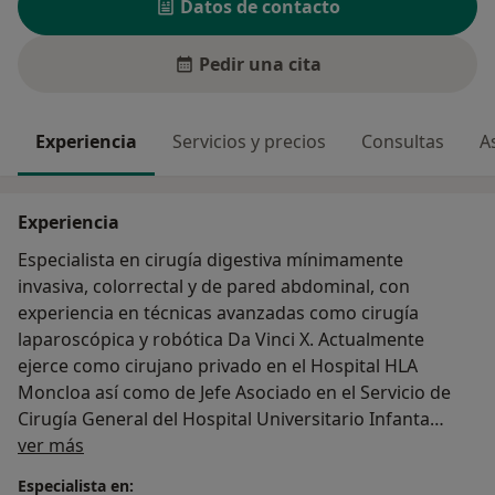
Datos de contacto
Pedir una cita
Experiencia
Servicios y precios
Consultas
A
Experiencia
Especialista en cirugía digestiva mínimamente
invasiva, colorrectal y de pared abdominal, con
experiencia en técnicas avanzadas como cirugía
laparoscópica y robótica Da Vinci X. Actualmente
ejerce como cirujano privado en el Hospital HLA
Moncloa así como de Jefe Asociado en el Servicio de
Cirugía General del Hospital Universitario Infanta
Sobre mí
Elena y cirujano asociado en la Fundación Jiménez
ver más
Díaz.
Especialista en: