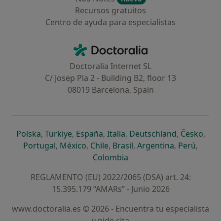
Recursos gratuitos
Centro de ayuda para especialistas
Contacto
Doctoralia - Página de inicio
Doctoralia Internet SL
C/ Josep Pla 2 - Building B2, floor 13
08019 Barcelona, Spain
se abre en una nueva pestaña
se abre en una nueva pestaña
se abre en una nueva pestaña
se abre en una nueva pes
se abre en 
se a
Polska
,
Türkiye
,
España
,
Italia
,
Deutschland
,
Česko
,
se abre en una nueva pestaña
se abre en una nueva pestaña
se abre en una nueva pestaña
se abre en una nueva p
se abre en 
se abr
Portugal
,
México
,
Chile
,
Brasil
,
Argentina
,
Perú
,
se abre en una nueva pe
Colombia
REGLAMENTO (EU) 2022/2065 (DSA) art. 24:
15.395.179 “AMARs” - Junio 2026
www.doctoralia.es © 2026 - Encuentra tu especialista
y pide cita