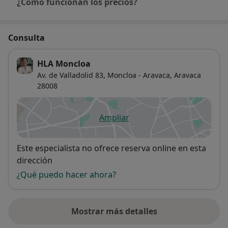
¿Cómo funcionan los precios?
Consulta
HLA Moncloa
Av. de Valladolid 83,
Moncloa - Aravaca
,
Aravaca
28008
Ampliar
se abre en una nueva pestañ
Disponibilidad
Este especialista no ofrece reserva online en esta
dirección
¿Qué puedo hacer ahora?
Mostrar más detalles
sobre la dirección