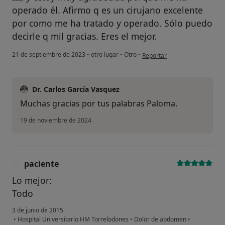
operado él. Afirmo q es un cirujano excelente
por como me ha tratado y operado. Sólo puedo
decirle q mil gracias. Eres el mejor.
en opinión del usuario Palom
21 de septiembre de 2023
•
otro lugar
•
Otro
•
Reportar
Dr. Carlos García Vasquez
Muchas gracias por tus palabras Paloma.
19 de noviembre de 2024
paciente
P
Lo mejor:
Todo
3 de junio de 2015
•
Hospital Universitario HM Torrelodones
•
Dolor de abdomen
•