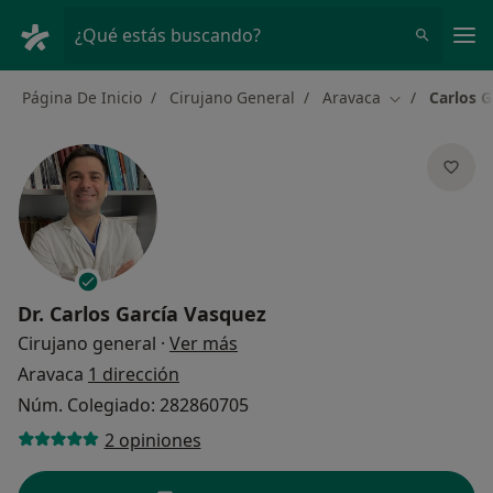
Men
¿Qué estás buscando?
Página De Inicio
Cirujano General
Aravaca
Carlos G
Cambiar de c
Dr.
Carlos García Vasquez
sobre las especializaciones
Cirujano general
·
Ver más
Aravaca
1 dirección
Núm. Colegiado: 282860705
2 opiniones