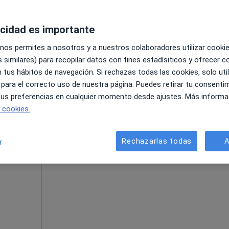
ás
acidad es importante
 nos permites a nosotros y a nuestros colaboradores utilizar cooki
pa
 similares) para recopilar datos con fines estadísiticos y ofrecer 
 tus hábitos de navegación. Si rechazas todas las cookies, solo uti
65 €
 para el correcto uso de nuestra página. Puedes retirar tu consenti
 tus preferencias en cualquier momento desde ajustes. Más informa
e cookies.
La reserva de cita online no está dispon
Rechazarlas todas
A
r
Pedir una cita
ás