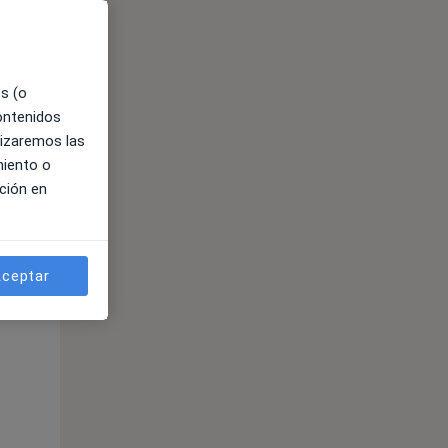
es (o
contenidos
lizaremos las
miento o
ción en
ible
ceptar