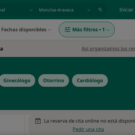
dad, enfermedad o nombre
p. ej. Madrid
Iniciar
Fechas disponibles
Más filtros
•
1
ca
Así organizamos los re
Ginecólogo
Otorrino
Cardiólogo
La reserva de cita online no está dispon
Pedir una cita