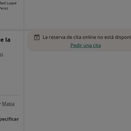
afael Luque
Perez
La reserva de cita online no está dispon
e la
Pedir una cita
ás
•
Mapa
pecificar