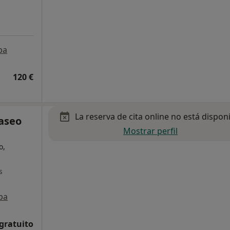
pa
120 €
La reserva de cita online no está dispon
Paseo
Mostrar perfil
o,
s
pa
 gratuito