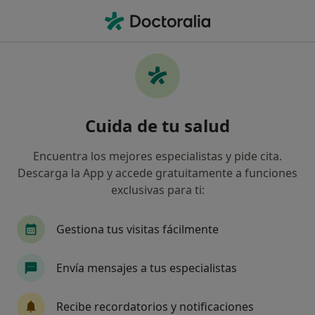
Men
Cs24 • Cartagena, Murcia
Filtros
Seguro:
CS24
Mapa
Especialistas de CS24 en Cartagena
Cuida de tu salud
Así organizamos los resultados
Encuentra los mejores especialistas y pide cita.
Descarga la App y accede gratuitamente a funciones
¿Qué especialidad estás buscando?
exclusivas para ti:
Cirujano general
Proctólogo
Gestiona tus visitas fácilmente
Envía mensajes a tus especialistas
Recibe recordatorios y notificaciones