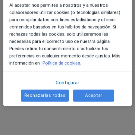
Al aceptar, nos permites a nosotros y a nuestros
colaboradores utilizar cookies (o tecnologías similares)
para recopilar datos con fines estadísiticos y ofrecer
contenidos basados en tus hábitos de navegación. Si
rechazas todas las cookies, solo utilizaremos las
Dra. Maria Inmaculada de la Hera Matute
necesarias para el correcto uso de nuestra página.
Puedes retirar tu consentimiento o actualizar tus
·
Ver más
Dermatólogo
preferencias en cualquier momento desde ajustes. Más
información en
Política de cookies.
Cl. Juan Fernández, 53, Cartagena
•
Mapa
Practiser
Acepta CS24
Configurar
Biopsia cutánea, subcutánea o mucosa
Rechazarlas todas
Aceptar
Este especialista no ofrece reserva de cita online en esta dirección.
Pedir una cita