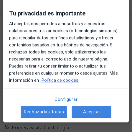
Pedir una cita
Tu privacidad es importante
Al aceptar, nos permites a nosotros y a nuestros
colaboradores utilizar cookies (o tecnologías similares)
para recopilar datos con fines estadísiticos y ofrecer
contenidos basados en tus hábitos de navegación. Si
rechazas todas las cookies, solo utilizaremos las
necesarias para el correcto uso de nuestra página.
Puedes retirar tu consentimiento o actualizar tus
Opción de pago online
preferencias en cualquier momento desde ajustes. Más
Dr. José Nieto Tolosa
información en
Política de cookies.
·
Ver más
Cardiólogo
36 opiniones
Configurar
Calle Miguel Hernández 12, Murcia
•
Mapa
Hospital Quironsalud Murcia
Rechazarlas todas
Aceptar
Acepta CS24
Primera visita Cardiología