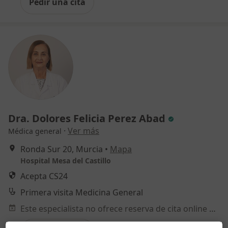
Pedir una cita
Dra. Dolores Felicia Perez Abad
·
Ver más
Médica general
Ronda Sur 20, Murcia
•
Mapa
Hospital Mesa del Castillo
Acepta CS24
Primera visita Medicina General
Este especialista no ofrece reserva de cita online en esta dirección.