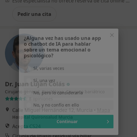
Este especialista no ofrece reserva de cita online en esta dirección.
Pedir una cita
¿Alguna vez has usado una app
o chatbot de IA para hablar
sobre un tema emocional o
psicológico?
Sí, varias veces
Dr. Juan Lujan Colás
Sí, una vez
Cirujano general, Proctólogo, Cirujano bariátrico
8 opiniones
No, pero lo consideraría
Calle Miguel Hernández 12, Murcia
•
Mapa
No, y no confío en ello
Hospital Quironsalud Murcia
Acepta CS24
Continuar
Cirugía de litiasis residual vía biliar