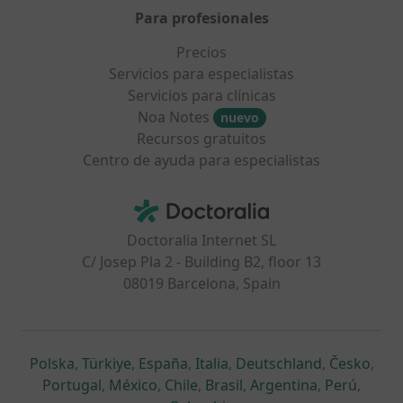
Para profesionales
Precios
Servicios para especialistas
Servicios para clínicas
Noa Notes
nuevo
Recursos gratuitos
Centro de ayuda para especialistas
Contacto
Doctoralia - Página de inicio
Doctoralia Internet SL
C/ Josep Pla 2 - Building B2, floor 13
08019 Barcelona, Spain
se abre en una nueva pestaña
se abre en una nueva pestaña
se abre en una nueva pestaña
se abre en una nueva pes
se abre en 
se a
Polska
,
Türkiye
,
España
,
Italia
,
Deutschland
,
Česko
,
se abre en una nueva pestaña
se abre en una nueva pestaña
se abre en una nueva pestaña
se abre en una nueva p
se abre en 
se abr
Portugal
,
México
,
Chile
,
Brasil
,
Argentina
,
Perú
,