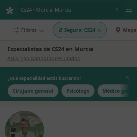
Men
Cs24 • Murcia, Murcia
Filtros
Seguro:
CS24
Mapa
Especialistas de CS24 en Murcia
Así organizamos los resultados
¿Qué especialidad estás buscando?
Cirujano general
Psicólogo
Médico gener