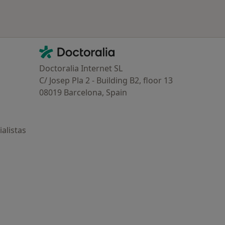
Contacto
Doctoralia - Página de inicio
Doctoralia Internet SL
C/ Josep Pla 2 - Building B2, floor 13
08019 Barcelona, Spain
alistas