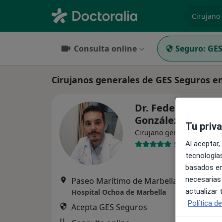
especiali
Consulta online
Seguro:
GES
Cirujanos generales de GES Seguros e
Dr. Federico Gras
González
Tu priv
·
Ver m
Cirujano general
Al aceptar,
53 opiniones
tecnologías
basados en
necesarias
Paseo Marítimo de Marbella Edf. Mayoral s/n,
actualizar
Hospital Ochoa de Marbella
Política d
Acepta GES Seguros