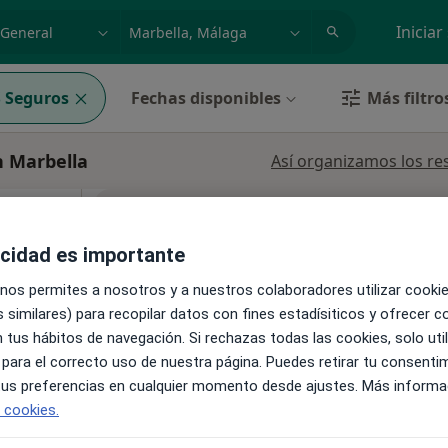
dad, enfermedad o nombre
p. ej. Madrid
Iniciar
 Seguros
Fechas disponibles
Más filtro
n Marbella
Así organizamos los re
Esta dirección no tiene calendario onli
a
Ver direcciones con calendario online
acidad es importante
ás
 nos permites a nosotros y a nuestros colaboradores utilizar cooki
 similares) para recopilar datos con fines estadísiticos y ofrecer 
 tus hábitos de navegación. Si rechazas todas las cookies, solo uti
 para el correcto uso de nuestra página. Puedes retirar tu consenti
 Marbella
•
Mapa
 tus preferencias en cualquier momento desde ajustes. Más informa
e cookies.