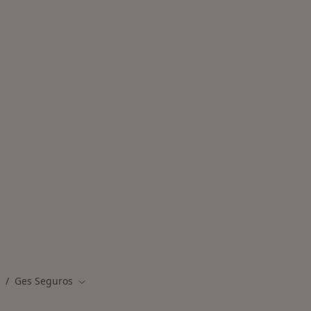
des más tratadas
Ges Seguros
ambiar de ciudad
Cambiar de ciudad