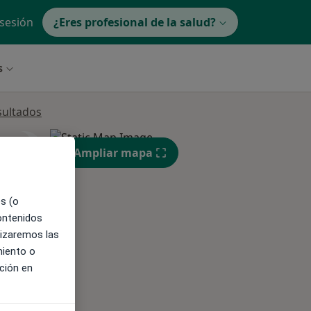
 sesión
¿Eres profesional de la salud?
s
sultados
ne.
Ampliar mapa
es (o
contenidos
lizaremos las
miento o
ción en