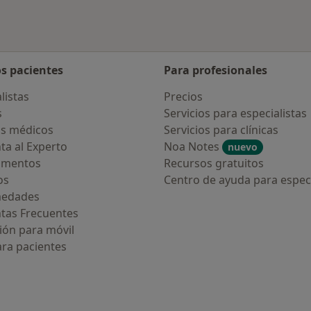
os pacientes
Para profesionales
listas
Precios
s
Servicios para especialistas
s médicos
Servicios para clínicas
ta al Experto
Noa Notes
nuevo
amentos
Recursos gratuitos
os
Centro de ayuda para especi
medades
tas Frecuentes
ión para móvil
ara pacientes