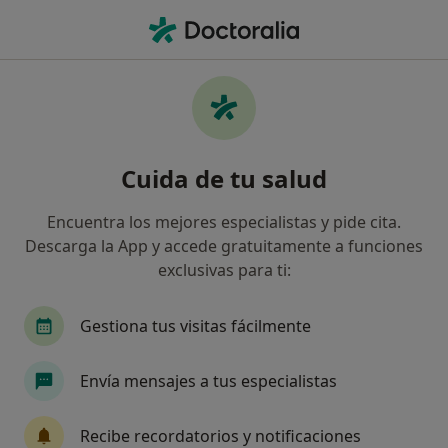
Men
Cirujano General • Torremolinos, Málaga
Filtros
Seguro
Mapa
Cirujanos generales en Torremolinos
Cuida de tu salud
Así organizamos los resultados
Encuentra los mejores especialistas y pide cita.
Descarga la App y accede gratuitamente a funciones
¿Cuál es tu compañía aseguradora?
exclusivas para ti:
Asisa
Mapfre
Axa
Gestiona tus visitas fácilmente
Envía mensajes a tus especialistas
Recibe recordatorios y notificaciones