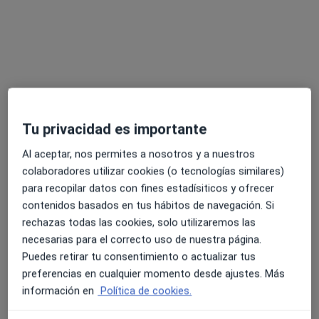
Dr. Francisco Tamayo Pozo
·
Ver más
Cirujano general, Cirujano bariátrico, Proctólogo
Tu privacidad es importante
131 opiniones
Al aceptar, nos permites a nosotros y a nuestros
Paseo de los Tilos, 30, Málaga
•
Mapa
colaboradores utilizar cookies (o tecnologías similares)
Centro Médico Los Tilos
para recopilar datos con fines estadísiticos y ofrecer
Visita Cirugía General y Ap. Digestivo
Precio sin especificar
contenidos basados en tus hábitos de navegación. Si
Este especialista no ofrece reserva de cita online en esta dirección.
rechazas todas las cookies, solo utilizaremos las
necesarias para el correcto uso de nuestra página.
Pedir una cita
Puedes retirar tu consentimiento o actualizar tus
preferencias en cualquier momento desde ajustes. Más
información en
Política de cookies.
Especialistas disponibles