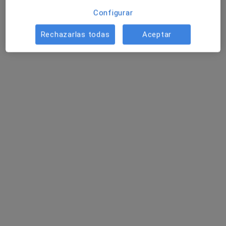
Configurar
Estos especialistas se encuentran fuera de
Torremolinos, Málaga, en zonas cercanas a tu
Rechazarlas todas
Aceptar
búsqueda
José Rivas Becerra
·
Ver más
Cirujano general
36 opiniones
Plaza del Teatro, 4, Málaga
•
Mapa
Consultorio privado Dres. Rivas
Visita Cirugía General y Ap. Digestivo
Precio sin especificar