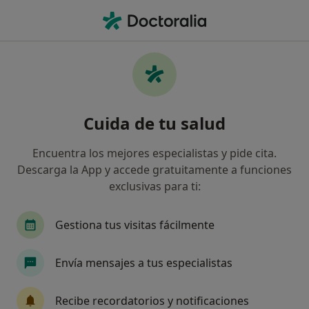
Men
Cirujano Plástico • Granollers, Barcelona
Filtros
Seguro:
Adeslas
M
Cirujanos plásticos de Adeslas en Granollers
Cuida de tu salud
Así organizamos los resultados
Encuentra los mejores especialistas y pide cita.
Descarga la App y accede gratuitamente a funciones
exclusivas para ti:
Gestiona tus visitas fácilmente
Envía mensajes a tus especialistas
Dr. José Maria Serra Mestre
·
Ver más
Cirujano plástico, Médico estético
Recibe recordatorios y notificaciones