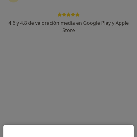
142 opiniones
Carrer de Josep Umbert i Ventura, Granollers
•
Mapa
Granollers
4.6 y 4.8 de valoración media en Google Play y Apple
Acepta Adeslas
Store
Primera visita Cirugía Plástica, Estética y Reparadora
Este especialista no ofrece reserva de cita online en esta dirección.
Pedir una cita
Dr. Víctor Hernández Machado