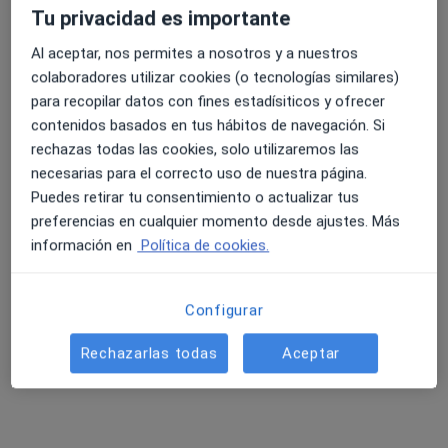
·
Ver más
Cirujano plástico, Médico estético
Tu privacidad es importante
18 opiniones
Al aceptar, nos permites a nosotros y a nuestros
Pinós, 14, Granollers
•
Mapa
colaboradores utilizar cookies (o tecnologías similares)
Cànons Clinics Granollers
para recopilar datos con fines estadísiticos y ofrecer
Acepta Adeslas
contenidos basados en tus hábitos de navegación. Si
Visita Cirugía Plástica, estética y Reparadora
rechazas todas las cookies, solo utilizaremos las
necesarias para el correcto uso de nuestra página.
Este especialista no ofrece reserva de cita online en esta dirección.
Puedes retirar tu consentimiento o actualizar tus
preferencias en cualquier momento desde ajustes. Más
Pedir una cita
información en
Política de cookies.
Especialistas disponibles
Configurar
Estos especialistas se encuentran fuera de
Rechazarlas todas
Aceptar
Granollers, Barcelona, en zonas cercanas a tu
búsqueda