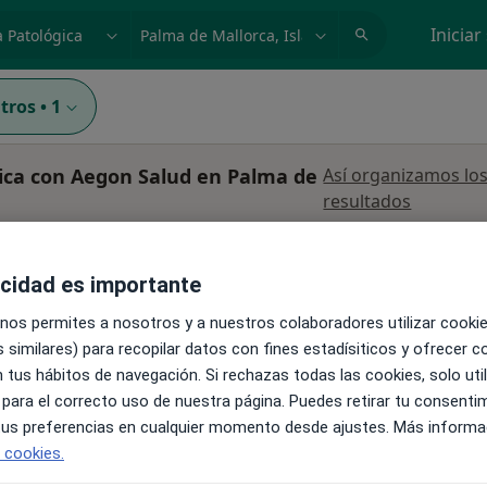
dad, enfermedad o nombre
p. ej. Madrid
Iniciar
ltros
•
1
ica con Aegon Salud en Palma de
Así organizamos lo
resultados
La reserva de cita online no está dispon
Mostrar perfil
acidad es importante
ista
 nos permites a nosotros y a nuestros colaboradores utilizar cooki
 similares) para recopilar datos con fines estadísiticos y ofrecer 
 tus hábitos de navegación. Si rechazas todas las cookies, solo uti
 para el correcto uso de nuestra página. Puedes retirar tu consenti
 tus preferencias en cualquier momento desde ajustes. Más informa
e cookies.