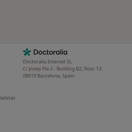
ad
Contacto
Doctoralia - Página de inicio
Doctoralia Internet SL
C/ Josep Pla 2 - Building B2, floor 13
08019 Barcelona, Spain
alistas