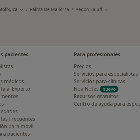
tológica
Palma De Mallorca
Aegon Salud
Cambiar de ciudad
Cambiar de ciud
os pacientes
Para profesionales
listas
Precios
s
Servicios para especialistas
s médicos
Servicios para clínicas
ta al Experto
Noa Notes
nuevo
amentos
Recursos gratuitos
os
Centro de ayuda para especi
medades
tas Frecuentes
ión para móvil
ara pacientes