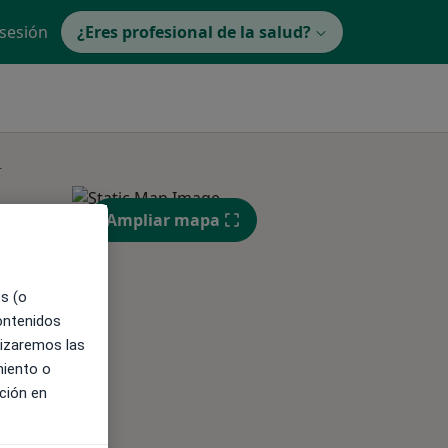
 sesión
¿Eres profesional de la salud?
s
Ampliar mapa
ible
es (o
contenidos
lizaremos las
miento o
ción en