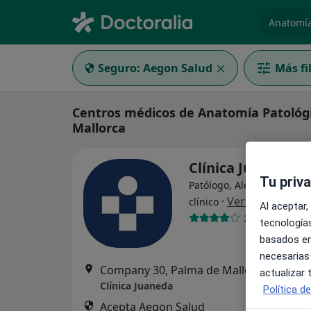
especiali
Seguro:
Aegon Salud
Más fi
Centros médicos de Anatomía Patológ
Mallorca
Clínica Juaneda
Tu priv
Patólogo, Alergólogo, Anal
·
Ver más
clínico
Al aceptar,
242 opiniones
tecnologías
basados en
necesarias
Company 30, Palma de Mallorca
•
Mapa
actualizar
Clínica Juaneda
Política d
Acepta Aegon Salud