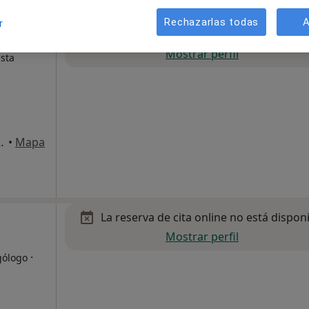
Rechazarlas todas
A
r
La reserva de cita online no está dispon
Mostrar perfil
ista
9, Palma de Mallorca
•
Mapa
La reserva de cita online no está dispon
Mostrar perfil
·
gólogo