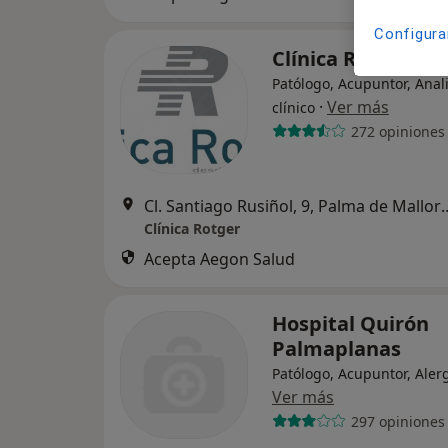
Configura
Clínica Rotger
Patólogo, Acupuntor, Anal
·
Ver más
clínico
272 opiniones
Cl. Santiago Rusiñol, 
Clínica Rotger
Acepta Aegon Salud
Hospital Quirón
Palmaplanas
Patólogo, Acupuntor, Aler
Ver más
297 opiniones