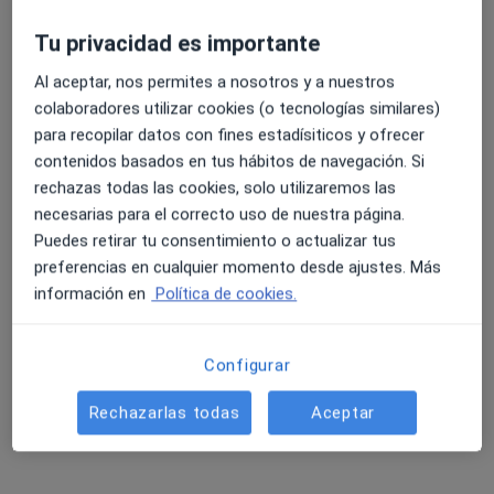
más
Tu privacidad es importante
6 opiniones
4.6 y 4.8 de valoración media en Google Play y Apple
Al aceptar, nos permites a nosotros y a nuestros
C. San Juan de Dios, 1, Sevilla
•
Mapa
Store
colaboradores utilizar cookies (o tecnologías similares)
Hospital San Juan de Dios Sevilla
para recopilar datos con fines estadísiticos y ofrecer
Acepta Aegon Salud
contenidos basados en tus hábitos de navegación. Si
Primera visita Tratamiento del Dolor
rechazas todas las cookies, solo utilizaremos las
Mostrar más servicios
necesarias para el correcto uso de nuestra página.
Puedes retirar tu consentimiento o actualizar tus
preferencias en cualquier momento desde ajustes. Más
información en
Política de cookies.
Juan Otero Rebollo
Anestesista
Configurar
Ningún profesional de este centro tiene citas disponibles
Rechazarlas todas
Aceptar
Mostrar perfil