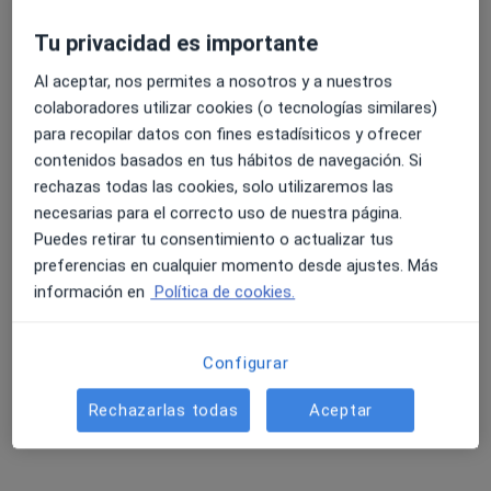
más
Tu privacidad es importante
5 opiniones
4.6 y 4.8 de valoración media en Google Play y Apple
Al aceptar, nos permites a nosotros y a nuestros
C. San Juan de Dios, 1, Sevilla
•
Mapa
Store
colaboradores utilizar cookies (o tecnologías similares)
Hospital San Juan de Dios Sevilla
para recopilar datos con fines estadísiticos y ofrecer
Acepta DKV Seguros
contenidos basados en tus hábitos de navegación. Si
Primera visita Tratamiento del Dolor
rechazas todas las cookies, solo utilizaremos las
Mostrar más servicios
necesarias para el correcto uso de nuestra página.
Puedes retirar tu consentimiento o actualizar tus
preferencias en cualquier momento desde ajustes. Más
información en
Política de cookies.
Juan Otero Rebollo
Anestesista
Configurar
Ningún profesional de este centro tiene citas disponibles
Rechazarlas todas
Aceptar
Mostrar perfil