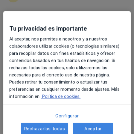
Ver más
242 opiniones
4.6 y 4.8 de valoración media en Google Play y Apple
Company 30, Palma de Mallorca
•
Mapa
Tu privacidad es importante
Store
Clínica Juaneda
Al aceptar, nos permites a nosotros y a nuestros
Acepta Adeslas
colaboradores utilizar cookies (o tecnologías similares)
Visita Angiología y Cirugía Vascular
para recopilar datos con fines estadísiticos y ofrecer
Ningún profesional de este centro tiene citas disponibles
contenidos basados en tus hábitos de navegación. Si
rechazas todas las cookies, solo utilizaremos las
Mostrar perfil
necesarias para el correcto uso de nuestra página.
Puedes retirar tu consentimiento o actualizar tus
preferencias en cualquier momento desde ajustes. Más
información en
Política de cookies.
Configurar
Rechazarlas todas
Aceptar