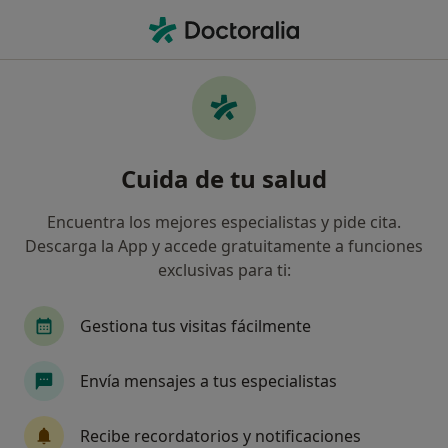
Men
Angiología Y Cirugía Vascular • Palma de Mallorca, Islas Baleares
Filtros
• 1
Seguro:
Adeslas
Centros médicos de Angiología y Cirugía
Cuida de tu salud
Vascular con Adeslas en Palma de Mallorca
Así organizamos los resultados
Encuentra los mejores especialistas y pide cita.
Descarga la App y accede gratuitamente a funciones
exclusivas para ti:
Gestiona tus visitas fácilmente
Envía mensajes a tus especialistas
Clínica Juaneda
Recibe recordatorios y notificaciones
·
Angiólogo y cirujano vascular, Alergólogo, Analista clínico