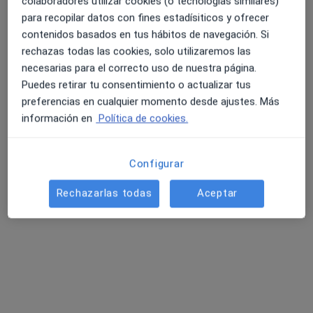
colaboradores utilizar cookies (o tecnologías similares)
242 opiniones
para recopilar datos con fines estadísiticos y ofrecer
Company 30, Palma de Mallorca
•
Mapa
contenidos basados en tus hábitos de navegación. Si
Clínica Juaneda
rechazas todas las cookies, solo utilizaremos las
necesarias para el correcto uso de nuestra página.
Acepta Adeslas
Puedes retirar tu consentimiento o actualizar tus
Consulta online
preferencias en cualquier momento desde ajustes. Más
Mostrar más servicios
información en
Política de cookies.
Configurar
Dr. Andrés
Camprodón Alberca
Rechazarlas todas
Aceptar
Traumatólogo
Ningún profesional de este centro tiene citas disponibles
Mostrar perfil