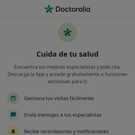
Men
Traumatología Y Cirugía Ortopédica • Palma de Mallorca, Islas Baleares
Filtros
• 1
Seguro:
Adeslas
Centros médicos de Traumatología y Cirugía
Cuida de tu salud
Ortopédica con Adeslas en Palma de
Mallorca
Encuentra los mejores especialistas y pide cita.
Así organizamos los resultados
Descarga la App y accede gratuitamente a funciones
exclusivas para ti:
Gestiona tus visitas fácilmente
Envía mensajes a tus especialistas
Recibe recordatorios y notificaciones
Teco