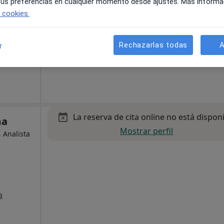
 tus preferencias en cualquier momento desde ajustes. Más informa
e cookies.
Rechazarlas todas
A
r
La reserva de cita online no está dispon
ma
Mostrar perfil
 Analista
a