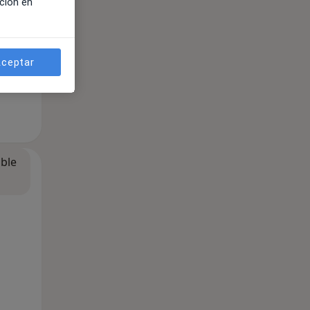
ción en
ceptar
ible