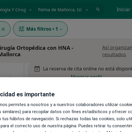
dad, enfermedad o nombre
p. ej. Madrid
Iniciar
Más filtros
•
1
irugía Ortopédica con HNA -
Así organiza
Mallorca
resultados
La reserva de cita online no está dispon
Mostrar perfil
 Analista
acidad es importante
 nos permites a nosotros y a nuestros colaboradores utilizar cooki
 similares) para recopilar datos con fines estadísiticos y ofrecer 
 tus hábitos de navegación. Si rechazas todas las cookies, solo uti
 para el correcto uso de nuestra página. Puedes retirar tu consenti