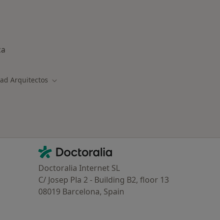
ca
ad Arquitectos
Cambiar de ciudad
Contacto
Doctoralia - Página de inicio
Doctoralia Internet SL
C/ Josep Pla 2 - Building B2, floor 13
08019 Barcelona, Spain