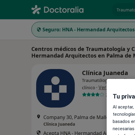
especiali
Seguro:
HNA - Hermandad Arquitectos
Centros médicos de Traumatología y C
Hermandad Arquitectos en Palma de 
Clínica Juaneda
Traumatólogo, Alergólogo,
·
Ver más
clínico
242 opiniones
Tu priv
Al aceptar,
tecnologías
Company 30, Palma de Mallorca
•
Mapa
basados en
Clínica Juaneda
necesarias
Acepta HNA - Hermandad Arquitectos