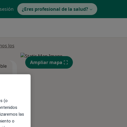
 sesión
¿Eres profesional de la salud?
mos los
Ampliar mapa
ible
es (o
contenidos
lizaremos las
miento o