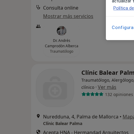
actualizar
Consulta online
Política d
Mostrar más servicios
Configura
Dr. Andrés
Camprodón Alberca
Traumatólogo
Clínic Balear Pal
Traumatólogo, Alergólogo,
·
Ver más
clínico
132 opiniones
Nuredduna, 4, Palma de Mallorca
•
Map
Clínic Balear Palma
Acepta HNA - Hermandad Arquitectos