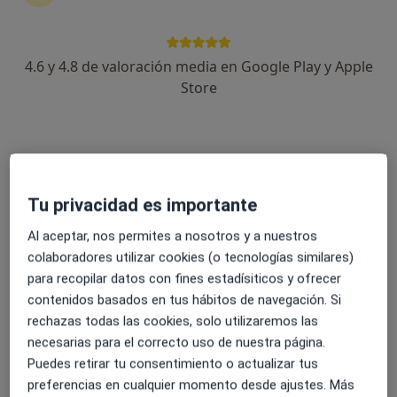
242 opiniones
Company 30, Palma de Mallorca
•
Mapa
4.6 y 4.8 de valoración media en Google Play y Apple
Clínica Juaneda
Store
Acepta Adeslas
Primera visita Urología
Mostrar más servicios
Ningún profesional de este centro tiene citas disponibles
Tu privacidad es importante
Mostrar perfil
Al aceptar, nos permites a nosotros y a nuestros
colaboradores utilizar cookies (o tecnologías similares)
para recopilar datos con fines estadísiticos y ofrecer
contenidos basados en tus hábitos de navegación. Si
rechazas todas las cookies, solo utilizaremos las
necesarias para el correcto uso de nuestra página.
Puedes retirar tu consentimiento o actualizar tus
preferencias en cualquier momento desde ajustes. Más