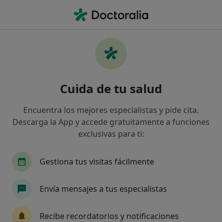
Men
Urología • Palma de Mallorca, Islas Baleares
Filtros
• 1
Seguro:
Adeslas
Centros médicos de Urología con Adeslas en
Cuida de tu salud
Palma de Mallorca
Así organizamos los resultados
Encuentra los mejores especialistas y pide cita.
Descarga la App y accede gratuitamente a funciones
exclusivas para ti:
Gestiona tus visitas fácilmente
Envía mensajes a tus especialistas
Clínica Juaneda
Recibe recordatorios y notificaciones
·
Ver más
Urólogo, Alergólogo, Analista clínico