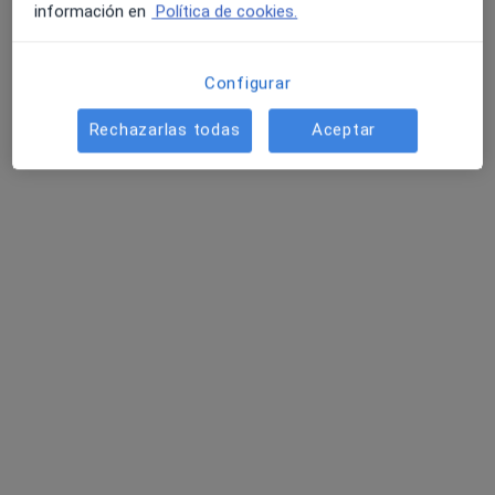
información en
Política de cookies.
Clínica Rotger
·
Ver más
Urólogo, Acupuntor, Analista clínico
Configurar
272 opiniones
Cl. Santiago Rusiñol, 9, Palma de Mallorca
•
Mapa
Rechazarlas todas
Aceptar
Clínica Rotger
Acepta Adeslas
Primera visita Urología
Ningún profesional de este centro tiene citas disponibles
Mostrar perfil