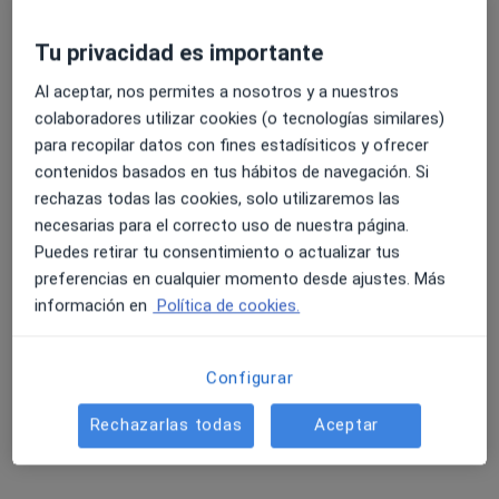
más
Tu privacidad es importante
101 opiniones
4.6 y 4.8 de valoración media en Google Play y Apple
Cl. Juan Ramón Jiménez, 28-Bajos Izqda, Valencia
•
Mapa
Al aceptar, nos permites a nosotros y a nuestros
Store
Clínica Fivasa
colaboradores utilizar cookies (o tecnologías similares)
para recopilar datos con fines estadísiticos y ofrecer
Acepta Agrupación Mutua
contenidos basados en tus hábitos de navegación. Si
Primera visita Cardiología
rechazas todas las cookies, solo utilizaremos las
Mostrar más servicios
necesarias para el correcto uso de nuestra página.
Puedes retirar tu consentimiento o actualizar tus
preferencias en cualquier momento desde ajustes. Más
información en
Política de cookies.
Dr. Victor Josep
Dra. Raquel Lopez
Girbes Ruiz
Vilella
Cardiólogo
Cardiólogo
Configurar
Ningún profesional de este centro tiene citas disponibles
Rechazarlas todas
Aceptar
Mostrar perfil