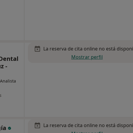
La reserva de cita online no está dispon
Mostrar perfil
Dental
z -
Analista
s
La reserva de cita online no está dispon
gía