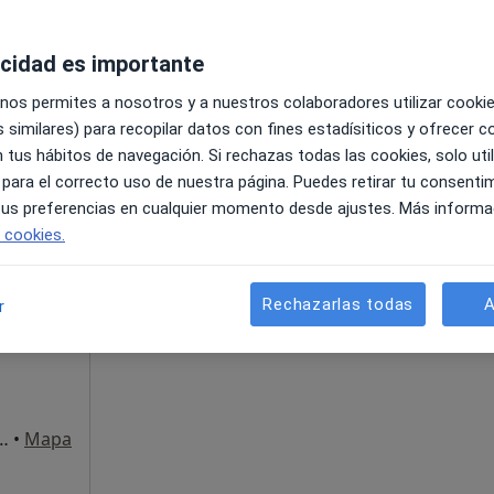
apa
acidad es importante
100 €
 nos permites a nosotros y a nuestros colaboradores utilizar cooki
 similares) para recopilar datos con fines estadísiticos y ofrecer 
 tus hábitos de navegación. Si rechazas todas las cookies, solo uti
 para el correcto uso de nuestra página. Puedes retirar tu consenti
 tus preferencias en cualquier momento desde ajustes. Más informa
e cookies.
La reserva de cita online no está dispon
da.
Mostrar perfil
Rechazarlas todas
A
r
Analista
s Arenas, 73, Puerto de la Cruz
•
Mapa