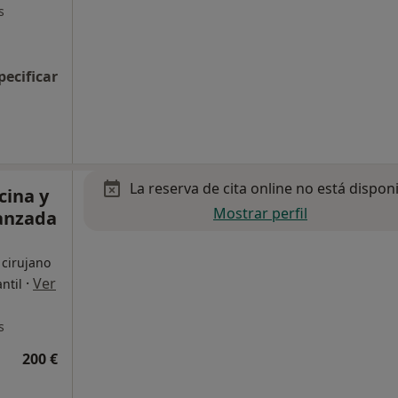
s
pecificar
La reserva de cita online no está dispon
cina y
Mostrar perfil
anzada
 cirujano
·
Ver
ntil
s
200 €