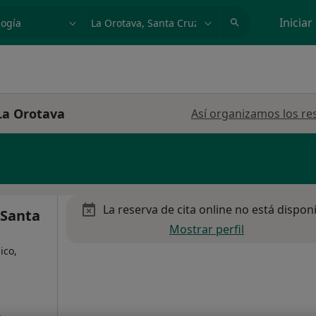
dad, enfermedad o nombre
p. ej. Madrid
Iniciar
La Orotava
Así organizamos los re
La reserva de cita online no está dispon
 Santa
Mostrar perfil
ico,