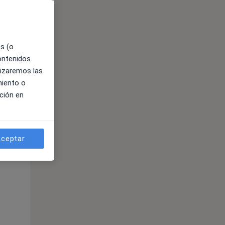
es (o
contenidos
lizaremos las
miento o
ción en
ible
ceptar