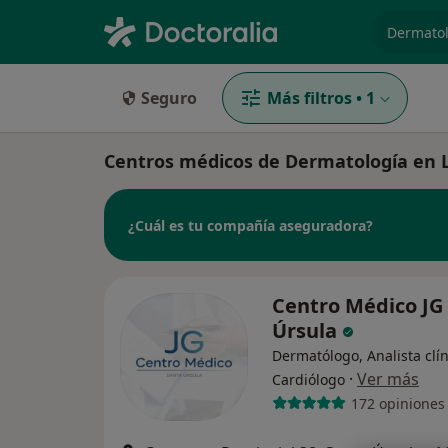
especiali
Seguro
Más filtros
•
1
Centros médicos de Dermatología en 
¿Cuál es tu compañía aseguradora?
Centro Médico JG
Úrsula
Dermatólogo, Analista clín
·
Ver más
Cardiólogo
172 opiniones