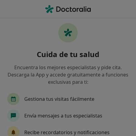
Men
Hematología Y Hemoterapia • Abando, Bilbao, Vizcaya
Filtros
• 1
Seguro
Mapa
Centros médicos de Hematología y
Cuida de tu salud
Hemoterapia en Abando, Bilbao
Así organizamos los resultados
Encuentra los mejores especialistas y pide cita.
Descarga la App y accede gratuitamente a funciones
exclusivas para ti:
¿Cuál es tu compañía aseguradora?
Gestiona tus visitas fácilmente
Envía mensajes a tus especialistas
Recibe recordatorios y notificaciones