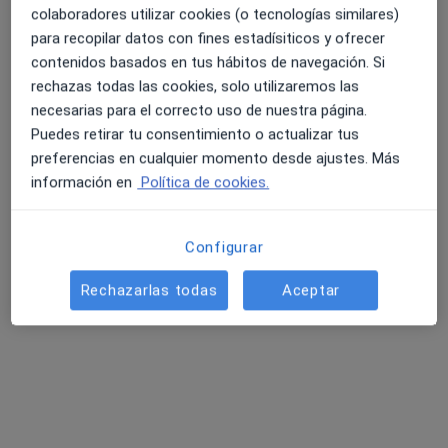
colaboradores utilizar cookies (o tecnologías similares)
para recopilar datos con fines estadísiticos y ofrecer
Clinica Imq Zorrotzaurre
contenidos basados en tus hábitos de navegación. Si
·
Ver más
Hematólogo, Analista clínico, Cirujano general
rechazas todas las cookies, solo utilizaremos las
39 opiniones
necesarias para el correcto uso de nuestra página.
Calle Ballets de Olaeta, Bilbao
•
Mapa
Puedes retirar tu consentimiento o actualizar tus
Clinica Imq Zorrotzaurre
preferencias en cualquier momento desde ajustes. Más
información en
Política de cookies.
Visita Hematología y Hemoterapia
Precio sin especificar
Mostrar más servicios
Ningún profesional de este centro tiene citas disponibles
Configurar
Mostrar perfil
Rechazarlas todas
Aceptar