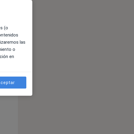
es (o
contenidos
lizaremos las
miento o
ción en
ible
ceptar