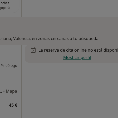
ánchez
gopeda
eliana, Valencia, en zonas cercanas a tu búsqueda
La reserva de cita online no está dispon
Mostrar perfil
 Psicólogo
 3, Quatre Carreres, Valencia
•
Mapa
45 €