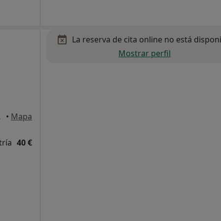
La reserva de cita online no está dispon
Mostrar perfil
 Poblet
•
Mapa
tría
40 €