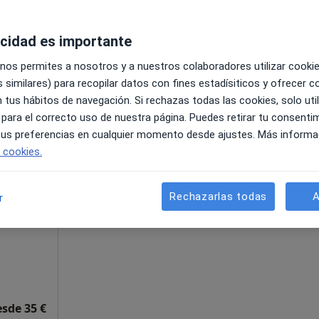
Mapa
acidad es importante
60 €
 nos permites a nosotros y a nuestros colaboradores utilizar cooki
 similares) para recopilar datos con fines estadísiticos y ofrecer 
 tus hábitos de navegación. Si rechazas todas las cookies, solo uti
 para el correcto uso de nuestra página. Puedes retirar tu consenti
 tus preferencias en cualquier momento desde ajustes. Más informa
e cookies.
La reserva de cita online no está dispon
Mostrar perfil
Rechazarlas todas
A
r
 Psicólogo
esde 35 €