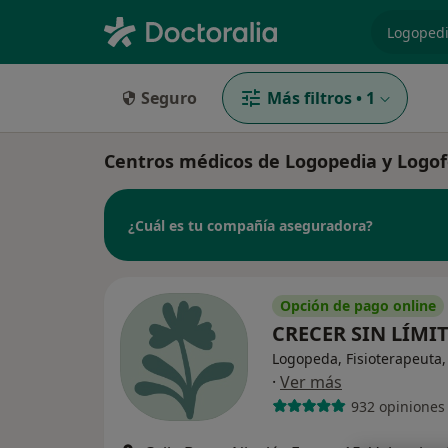
especiali
Seguro
Más filtros
•
1
Centros médicos de Logopedia y Logof
¿Cuál es tu compañía aseguradora?
Opción de pago online
CRECER SIN LÍMI
Logopeda, Fisioterapeuta,
·
Ver más
932 opiniones