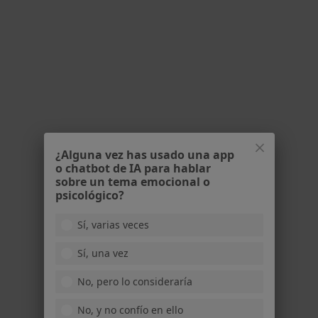
Ningún profesional de este centro tiene citas disponibles
Mostrar perfil
¿Alguna vez has usado una app
o chatbot de IA para hablar
sobre un tema emocional o
Policlínica San Juan
psicológico?
·
Ver más
Médico general, Alergólogo, Analista clínico
Sí, varias veces
55 opiniones
Sí, una vez
Avda. Mediterráneo, 20, Alhaurin de la Torre
•
Mapa
Policlínica San Juan
No, pero lo consideraría
Acepta Aegon Salud
No, y no confío en ello
Visitas sucesivas Medicina General