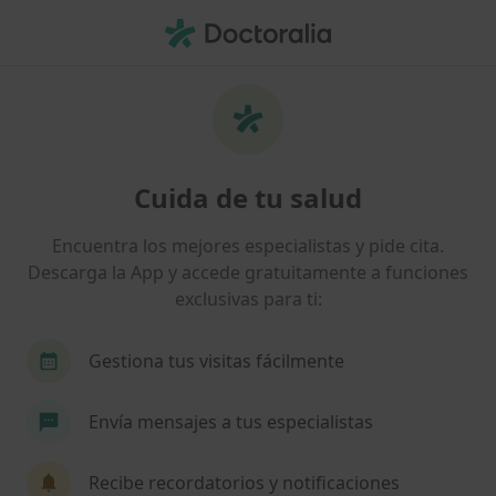
Men
Medicina General • Málaga, Málaga
Filtros
• 1
Seguro:
Aegon Salud
Centros médicos de Medicina General con
Cuida de tu salud
Aegon Salud en Málaga
Así organizamos los resultados
Encuentra los mejores especialistas y pide cita.
Descarga la App y accede gratuitamente a funciones
exclusivas para ti:
Gestiona tus visitas fácilmente
Envía mensajes a tus especialistas
Centro Médico de Especialidades &
Recibe recordatorios y notificaciones
Dental San Juan de la Cruz - Málaga