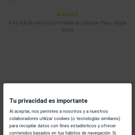
·
Ver más
Médico general, Alergólogo, Analista clínico
6061 opiniones
4.6 y 4.8 de valoración media en Google Play y Apple
c/ Compositor Lehmberg Ruíz, 28 (entrada tambien por Plaza San Juan De La Cruz), Málaga
•
Mapa
Store
Centro Médico de Especialidades & Dental San Juan de la Cruz - Málaga
Acepta Aegon Salud
Visita Medicina General
Mostrar más servicios
Dr. José Félix
Dr. José Luis López
Dr. Angel Donoso
Salvador Aguirre
Durán
Berrobianco
Médico general
Médico general
Médico general
Tu privacidad es importante
Ver todos los especialistas (8)
Al aceptar, nos permites a nosotros y a nuestros
Ningún profesional de este centro tiene citas disponibles
colaboradores utilizar cookies (o tecnologías similares)
para recopilar datos con fines estadísiticos y ofrecer
Mostrar perfil
contenidos basados en tus hábitos de navegación. Si