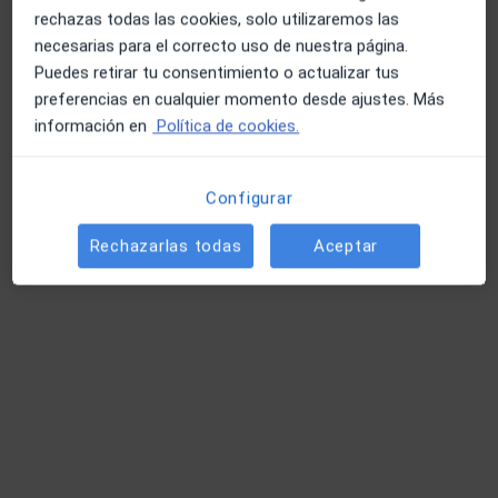
rechazas todas las cookies, solo utilizaremos las
necesarias para el correcto uso de nuestra página.
Especialistas disponibles
Puedes retirar tu consentimiento o actualizar tus
preferencias en cualquier momento desde ajustes. Más
Estos especialistas se encuentran fuera de Málaga,
información en
Política de cookies.
Málaga, en zonas cercanas a tu búsqueda
Configurar
Rechazarlas todas
Aceptar
Centro Médico de Especialidades &
Dental San Juan de la Cruz - Marbella y
Puerto Banús
·
Ver más
Médico general, Alergólogo, Analista clínico
262 opiniones